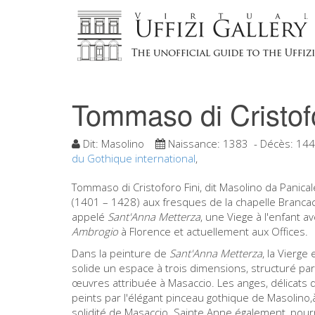
Tommaso di Cristofo
Dit:
Masolino
Naissance:
1383
- Décès:
144
du Gothique international
,
Tommaso di Cristoforo Fini, dit Masolino da Panical
(1401 – 1428) aux fresques de la chapelle Brancacc
appelé
Sant'Anna Metterza
, une Viege à l'enfant a
Ambrogio
à Florence et actuellement aux Offices.
Dans la peinture de
Sant'A
nna
Metterza
, la Vierge
solide un espace à trois dimensions, structuré par
œuvres attribuée à Masaccio. Les anges, délicats 
peints par l'élégant pinceau gothique de Masolino,à 
solidité de Masaccio. Sainte Anne également, pour