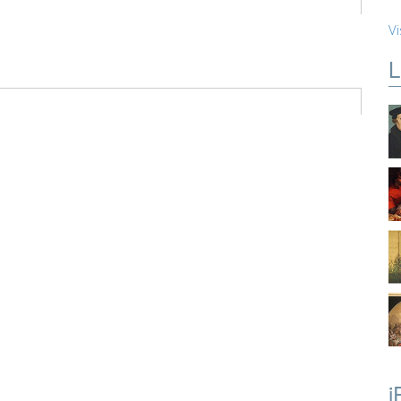
Vi
L
i