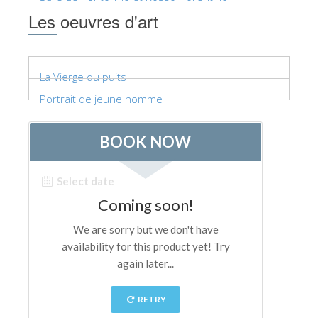
ESPAÑOL
Les oeuvres d'art
La Vierge du puits
Portrait de jeune homme