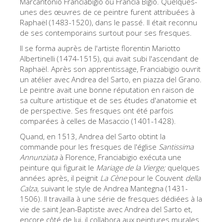
Marcantonio Franciabigio ou Francia Bigio. Quelques-
Les Artistes
unes des œuvres de ce peintre furent attribuées à
Raphaël (1483-1520), dans le passé. Il était reconnu
Les nouvelles salles
de ses contemporains surtout pour ses fresques.
Les autres Musées
Il se forma auprès de l'artiste florentin Mariotto
Albertinelli (1474-1515), qui avait subi l'ascendant de
Le Musée national du Bargello
Raphaël. Après son apprentissage, Franciabigio ouvrit
un atélier avec Andrea del Sarto, en piazza del Grano.
Galerie de l'Académie
Le peintre avait une bonne réputation en raison de
sa culture artistique et de ses études d'anatomie et
La Galerie Palatine
de perspective. Ses fresques ont été parfois
Les Chapelles Médicis
comparées à celles de Masaccio (1401-1428).
Le Musée de San Marco
Quand, en 1513, Andrea del Sarto obtint la
commande pour les fresques de l'église
Santissima
Musée Archéologique
Annunziata
à Florence, Franciabigio exécuta une
peinture qui figurait le
Mariage de la Vierge;
quelques
Opificio delle Pietre Dure
années après, il peignit
La Cène
pour le Couvent
della
Calza
, suivant le style de Andrea Mantegna (1431-
Le Musée Galilée
1506). Il travailla à une série de fresques dédiées à la
Le Jardin de Boboli
vie de saint Jean-Baptiste avec Andrea del Sarto et,
encore côté de lui, il collabora aux peintures murales