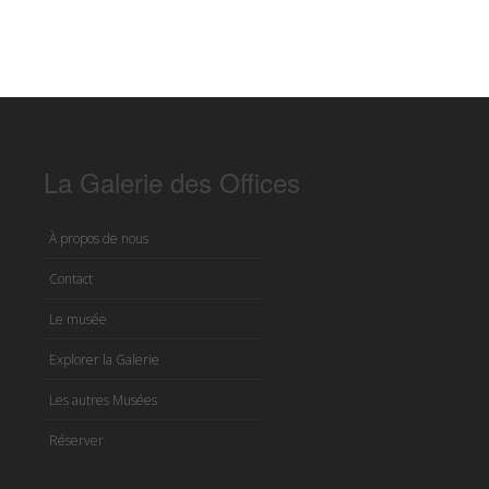
La Galerie des Offices
À propos de nous
Contact
Le musée
Explorer la Galerie
Les autres Musées
Réserver