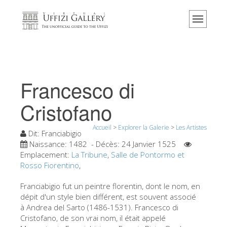
Accueil
Le musée
Renseignements
Histoire
Francesco di
Événements et expositions
Cristofano
L' avis des visiteurs
Accueil
>
Explorer la Galerie
>
Les Artistes
Contact
Dit:
Franciabigio
Naissance:
1482
- Décès:
24 Janvier 1525
Explorer la Galerie
Emplacement:
La Tribune
,
Salle de Pontormo et
Rosso Fiorentino
,
Réserver
Visite virtuelle
Franciabigio fut un peintre florentin, dont le nom, en
dépit d'un style bien différent, est souvent associé
Les Oeuvres
à Andrea del Sarto (1486-1531). Francesco di
Cristofano, de son vrai nom, il était appelé
Les Salles