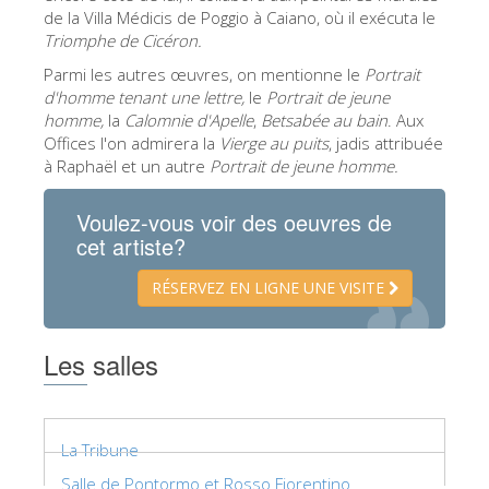
La tour d'Arnolfo
de la Villa Médicis de Poggio à Caiano, où il exécuta le
Triomphe de Cicéron.
Le Corridor de Vasari
Parmi les autres œuvres, on mentionne le
Portrait
Le Palazzo Vecchio
d'homme tenant une lettre
,
le
Portrait de jeune
homme,
la
Calomnie
d'Apelle
,
Betsabée au bain
. Aux
Santa Maria Novella
Offices l'on admirera la
Vierge au puits
, jadis attribuée
la Basilique de Santa Croce
à Raphaël et un autre
Portrait de jeune homme.
Réserver
Voulez-vous voir des oeuvres de
cet artiste?
Réserver une visite guidée
Les billets coupe-file
RÉSERVEZ EN LIGNE UNE VISITE
FR
Les salles
ENGLISH
中文
DEUTSCH
La Tribune
FRANÇAIS
Salle de Pontormo et Rosso Fiorentino