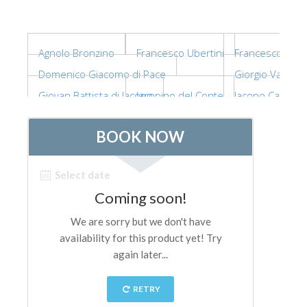
ESPAÑOL
Agnolo Bronzino
Francesco Ubertini
Francesco di Cr
Domenico Giacomo di Pace
Giorgio Vasari
Giovan Battista di Jacopo
Jacopino del Conte
Jacopo Carrucci