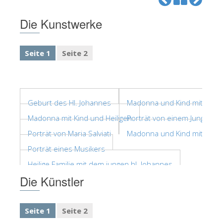
The Arnolfo\'s tower
Die Kunstwerke
Vasari Corridor
Palazzo Vecchio
Seite 1
Seite 2
Santa Maria Novella
Santa Croce
Jetzt buchen
Geburt des Hl. Johannes
Madonna und Kind mit Heili
Eine Geführte Tour buchen
Madonna mit Kind und Heiligen
Porträt von einem Jungen 
Only Tickets Fast Track Entrance
Porträt von Maria Salviati
Madonna und Kind mit Hl. J
DE
Porträt eines Musikers
ENGLISH
Heilige Familie mit dem jungen hl. Johannes
Die Künstler
中文
DEUTSCH
Seite 1
Seite 2
FRANÇAIS