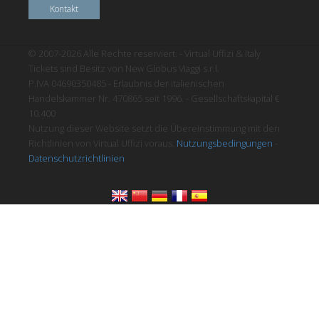
Kontakt
© 2007-2026 Alle Rechte reserviert. - Virtual Uffizi & Italy
Tickets sind Besitz von New Globus Viaggi s.r.l.
P.IVA 04690350485 - Erlaubnis der italienischen
Handelskammer Nr. 470865 seit 1996. - Gesellschaftskapital €
10.400
Nutzung dieser Website setzt die Übereinstimmung mit den
Richtlinien von Virtual Uffizi voraus.
Nutzungsbedingungen
-
Datenschutzrichtlinien