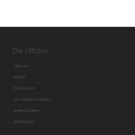
Die Uffizien
Über uns
Kontakt
Das Museum
Die Uffizien entdecken
Andere Museen
Jetzt buchen