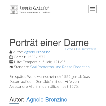
Home
Das Museum
Information
Geschichte
Porträt einer Dame
Veranstaltungen & Ausstellungen
Home
>
Die Kunstwerke
Besucher Bewertungen
Autor:
Agnolo Bronzino
Gemalt:
1503-1572
Kontakt
Hilfe:
Tempera auf Holz, 121x95
Standort:
Saal Pontormo und Rosso Fiorentino
Die Uffizien entdecken
Ein spätes Werk, wahrscheinlich 1559 gemalt (das
Jetzt buchen
Datum auf dem Gemälde) mit der Hilfe von
Virtuelle Tour
Alessandro Allori. In den Uffizien seit 1675.
Die Kunstwerke
Autor:
Agnolo Bronzino
Die Säle