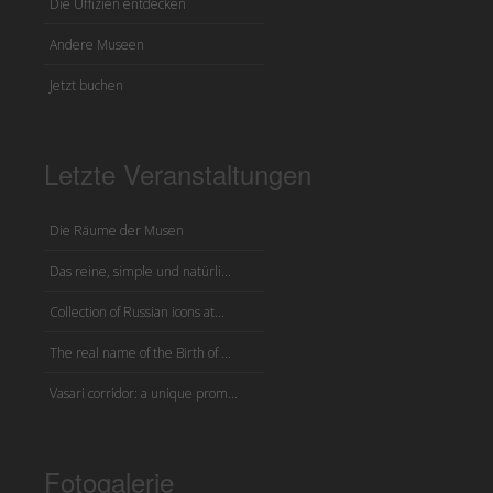
Die Uffizien entdecken
Andere Museen
Jetzt buchen
Letzte Veranstaltungen
Die Räume der Musen
Das reine, simple und natürli...
Collection of Russian icons at...
The real name of the Birth of ...
Vasari corridor: a unique prom...
Fotogalerie