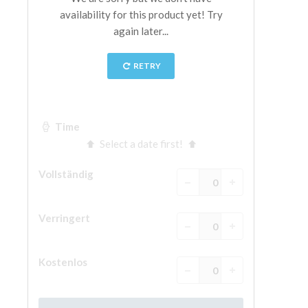
The Arnolfo\'s tower
Vasari Corridor
Palazzo Vecchio
Santa Maria Novella
Santa Croce
Jetzt buchen
Eine Geführte Tour buchen
Only Tickets Fast Track Entrance
DE
ENGLISH
中文
DEUTSCH
FRANÇAIS