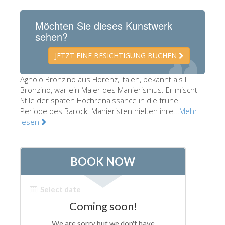
Die Künstler
Möchten Sie dieses Kunstwerk
Neuen Säle
sehen?
Andere Museen
JETZT EINE BESICHTIGUNG BUCHEN
Bargello Museum
Agnolo Bronzino aus Florenz, Italen, bekannt als Il
Galleria Accademia
Bronzino, war ein Maler des Manierismus. Er mischt
Stile der späten Hochrenaissance in die frühe
Palatina Galerie
Periode des Barock. Manieristen hielten ihre...
Mehr
Medici Kapelle
lesen
San Marco Museum
Archäologisches Museum
Opificio delle Pietre Dure
Museo Galileo
Boboli Gardens