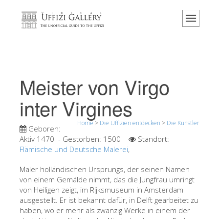
Home
Das Museum
Information
Geschichte
Meister von Virgo
Veranstaltungen & Ausstellungen
inter Virgines
Besucher Bewertungen
Home
>
Die Uffizien entdecken
>
Die Künstler
Kontakt
Geboren:
Aktiv 1470
- Gestorben:
1500
Standort:
Die Uffizien entdecken
Flämische und Deutsche Malerei
,
Jetzt buchen
Maler holländischen Ursprungs, der seinen Namen
Virtuelle Tour
von einem Gemälde nimmt, das die Jungfrau umringt
von Heiligen zeigt, im Rijksmuseum in Amsterdam
Die Kunstwerke
ausgestellt. Er ist bekannt dafür, in Delft gearbeitet zu
haben, wo er mehr als zwanzig Werke in einem der
Die Säle