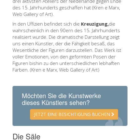
drei aktivsten Ateliers der Niederlande gegen Ende
Die Künstler
des 15. Jahrhunderts geschaffen hat (Kren e Marx,
Web Gallery of Art).
Neuen Säle
In den Uffizien befindet sich die
Kreuzigung,
die
Andere Museen
wahrscheinlich in den 90ern des 15. Jahrhunderts
realisiert wurde. Die dramatische Darstellung zeigt
Bargello Museum
uns einen Künstler, der die Fähigkeit besaß, das
Wesentliche der Figuren darzustellen. Das Werk ist
Galleria Accademia
voller Emotionen, von den geformten Posen der
Figuren bishin zu den unterschiedlichen lebhaften
Palatina Galerie
Farben. (Kren e Marx, Web Gallery of Art)
Medici Kapelle
San Marco Museum
Möchten Sie die Kunstwerke
Archäologisches Museum
dieses Künstlers sehen?
Opificio delle Pietre Dure
JETZT EINE BESICHTIGUNG BUCHEN
Museo Galileo
Boboli Gardens
Die Säle