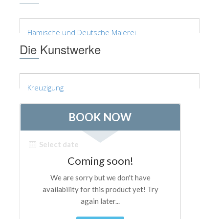
The Arnolfo\'s tower
Vasari Corridor
Flämische und Deutsche Malerei
Palazzo Vecchio
Die Kunstwerke
Santa Maria Novella
Santa Croce
Kreuzigung
Jetzt buchen
Eine Geführte Tour buchen
Only Tickets Fast Track Entrance
DE
ENGLISH
中文
DEUTSCH
FRANÇAIS