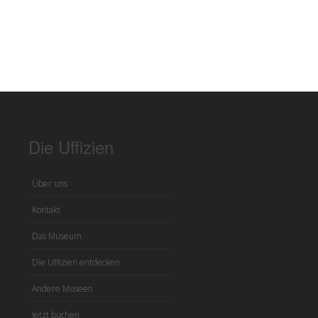
Die Uffizien
Über uns
Kontakt
Das Museum
Die Uffizien entdecken
Andere Museen
Jetzt buchen