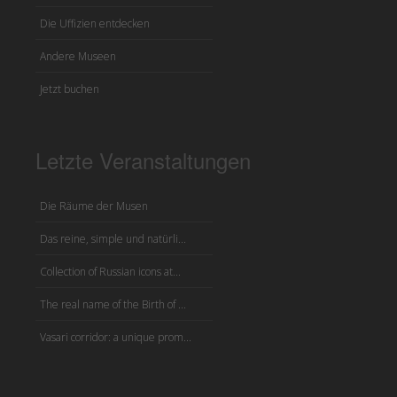
Die Uffizien entdecken
Andere Museen
Jetzt buchen
Letzte Veranstaltungen
Die Räume der Musen
Das reine, simple und natürli...
Collection of Russian icons at...
The real name of the Birth of ...
Vasari corridor: a unique prom...