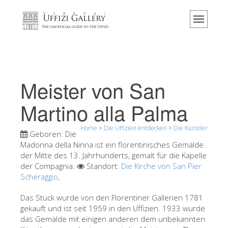
Home
Das Museum
Information
Geschichte
Meister von San
Veranstaltungen & Ausstellungen
Martino alla Palma
Besucher Bewertungen
Home
>
Die Uffizien entdecken
>
Die Künstler
Kontakt
Geboren:
Die
Madonna della Ninna ist ein florentinisches Gemälde
Die Uffizien entdecken
der Mitte des 13. Jahrhunderts, gemalt für die Kapelle
der Compagnia.
Jetzt buchen
Standort:
Die Kirche von San Pier
Scheraggio
,
Virtuelle Tour
Das Stück wurde von den Florentiner Gallerien 1781
Die Kunstwerke
gekauft und ist seit 1959 in den Uffizien. 1933 wurde
das Gemälde mit einigen anderen dem unbekannten
Die Säle