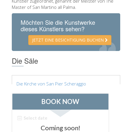
Künstler zugeordnet, genannt der Meister von The
Die Künstler
Master of San Martino all Palma.
Neuen Säle
Möchten Sie die Kunstwerke
dieses Künstlers sehen?
Andere Museen
Bargello Museum
JETZT EINE BESICHTIGUNG BUCHEN
Galleria Accademia
Die Säle
Palatina Galerie
Medici Kapelle
San Marco Museum
Die Kirche von San Pier Scheraggio
Archäologisches Museum
Opificio delle Pietre Dure
Museo Galileo
Boboli Gardens