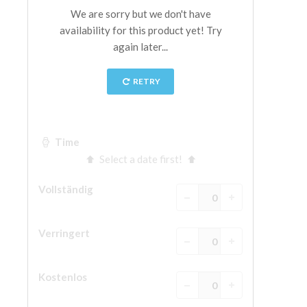
The Arnolfo\'s tower
Vasari Corridor
Palazzo Vecchio
Santa Maria Novella
Santa Croce
Jetzt buchen
Eine Geführte Tour buchen
Only Tickets Fast Track Entrance
DE
ENGLISH
中文
DEUTSCH
FRANÇAIS