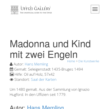
Home
Das Museum
Information
Geschichte
Madonna und Kind
Veranstaltungen & Ausstellungen
mit zwei Engeln
Besucher Bewertungen
Home
>
Die Kunstwerke
Kontakt
Autor:
Hans Memling
Gemalt:
Seleigenstadt 1435-Bruges 1494
Die Uffizien entdecken
Hilfe:
Oil auf Holz, 57x42
Standort:
Saal der Karten
Jetzt buchen
Virtuelle Tour
Um 1480 gemalt. Aus der Sammlung von Ignazio
Hugford. In den Uffizien seit 1779.
Die Kunstwerke
Autor:
Hans Memling
Die Säle