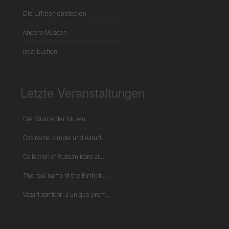
Die Uffizien entdecken
Andere Museen
Jetzt buchen
Letzte Veranstaltungen
Die Räume der Musen
Das reine, simple und natürli...
Collection of Russian icons at...
The real name of the Birth of ...
Vasari corridor: a unique prom...