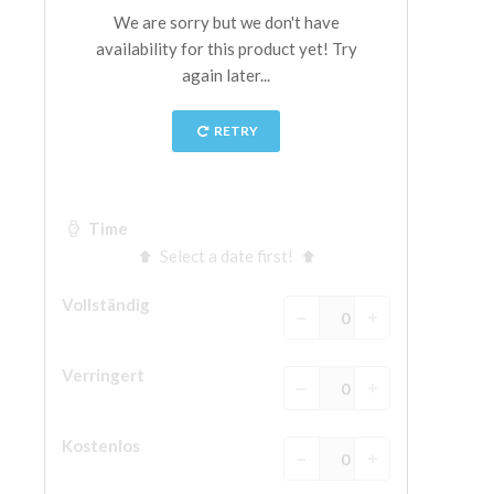
The Arnolfo\'s tower
Vasari Corridor
Palazzo Vecchio
Santa Maria Novella
Santa Croce
Jetzt buchen
Eine Geführte Tour buchen
Only Tickets Fast Track Entrance
DE
ENGLISH
中文
DEUTSCH
FRANÇAIS