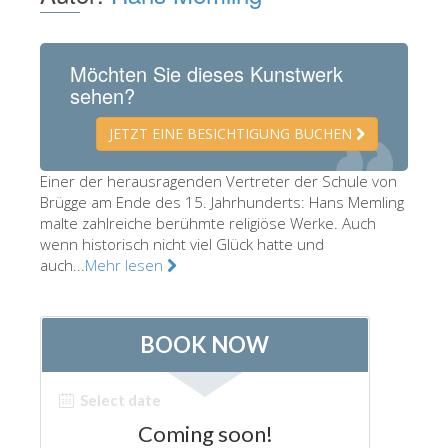
Die Künstler
Neuen Säle
Möchten Sie dieses Kunstwerk
sehen?
Andere Museen
Bargello Museum
JETZT EINE BESICHTIGUNG BUCHEN
Galleria Accademia
Einer der herausragenden Vertreter der Schule von
Brügge am Ende des 15. Jahrhunderts: Hans Memling
Palatina Galerie
malte zahlreiche berühmte religiöse Werke. Auch
Medici Kapelle
wenn historisch nicht viel Glück hatte und
auch...
Mehr lesen
San Marco Museum
Archäologisches Museum
Opificio delle Pietre Dure
Museo Galileo
Boboli Gardens