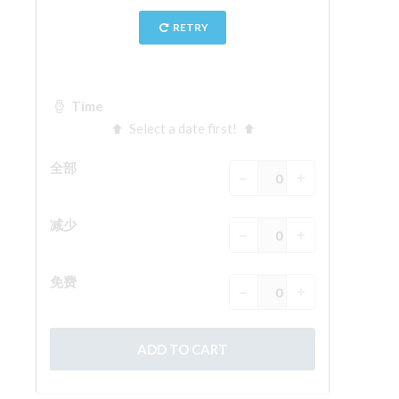
The Arnolfo\'s tower
Vasari Corridor
旧宫
圣母玛利亚
圣十字教堂
现在预定
预约导游
Only Tickets Fast Track Entrance
ZH
ENGLISH
中文
DEUTSCH
FRANÇAIS