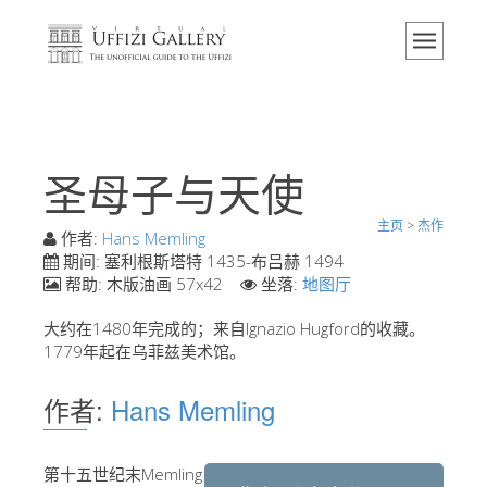
主页
博物馆
信息
历史
圣母子与天使
活动 & 展览
主页
>
杰作
游客的评论
作者:
Hans Memling
期间:
塞利根斯塔特 1435-布吕赫 1494
联系我们
帮助:
木版油画 57x42
坐落:
地图厅
参观乌菲兹
大约在1480年完成的；来自Ignazio Hugford的收藏。
1779年起在乌菲兹美术馆。
现在预定
虚拟之旅
作者:
Hans Memling
杰作
展示室
第十五世纪末Memling