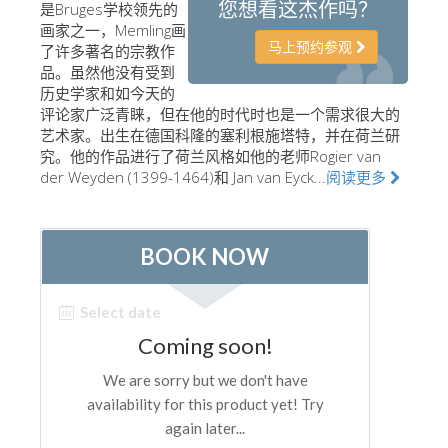
您想看这杰作吗？
是Bruges学校领先的
艺术家
画家之一，Memling画
马上预约参观
了许多著名的宗教作
新展示室厅
品。虽然他没有受到
历史学家和如今天的
佛罗伦萨博物馆
评论家广泛青睐，但在他的时代时也是一个需求很大的
巴杰罗美术馆
艺术家。出生在德国科隆的塞利根施塔特，并在荷兰研
究。他的作品进行了荷兰风格如他的老师Rogier van
学院美术馆
der Weyden (1399-1464)和 Jan van Eyck...
阅读更多
巴拉丁画廊
美第奇教堂
圣马可博物馆
考古学博物馆
宝石加工博物馆
伽利略博物馆
Boboli Gardens