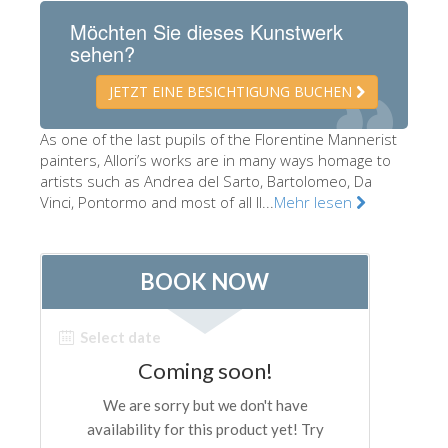
Die Künstler
Möchten Sie dieses Kunstwerk
sehen?
Neuen Säle
JETZT EINE BESICHTIGUNG BUCHEN
Andere Museen
Bargello Museum
As one of the last pupils of the Florentine Mannerist
painters, Allori’s works are in many ways homage to
Galleria Accademia
artists such as Andrea del Sarto, Bartolomeo, Da
Vinci, Pontormo and most of all Il...
Palatina Galerie
Mehr lesen
Medici Kapelle
San Marco Museum
Archäologisches Museum
Opificio delle Pietre Dure
Museo Galileo
Boboli Gardens