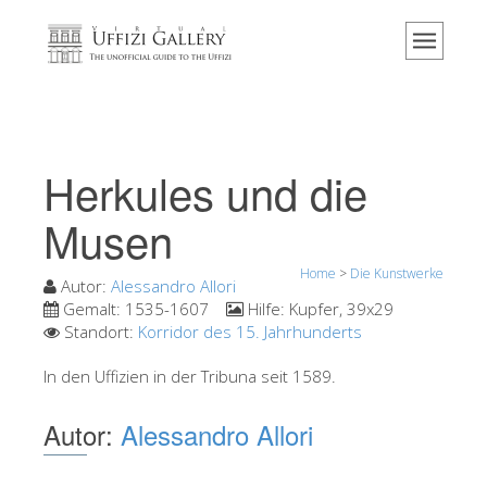
Home
Das Museum
Information
Geschichte
Herkules und die
Veranstaltungen & Ausstellungen
Musen
Besucher Bewertungen
Home
>
Die Kunstwerke
Kontakt
Autor:
Alessandro Allori
Gemalt:
1535-1607
Hilfe:
Kupfer, 39x29
Die Uffizien entdecken
Standort:
Korridor des 15. Jahrhunderts
Jetzt buchen
In den Uffizien in der Tribuna seit 1589.
Virtuelle Tour
Autor:
Alessandro Allori
Die Kunstwerke
Die Säle