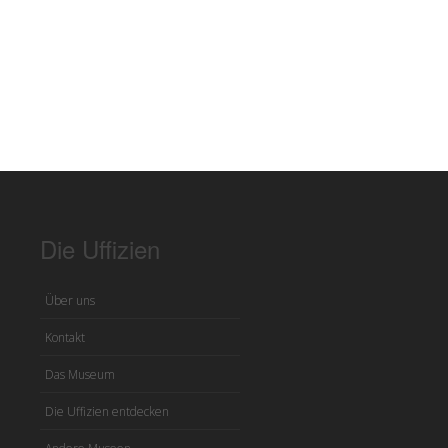
Die Uffizien
Über uns
Kontakt
Das Museum
Die Uffizien entdecken