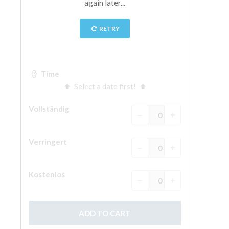
The Arnolfo\'s tower
Vasari Corridor
Palazzo Vecchio
Santa Maria Novella
Santa Croce
Jetzt buchen
Eine Geführte Tour buchen
Only Tickets Fast Track Entrance
DE
ENGLISH
中文
DEUTSCH
FRANÇAIS