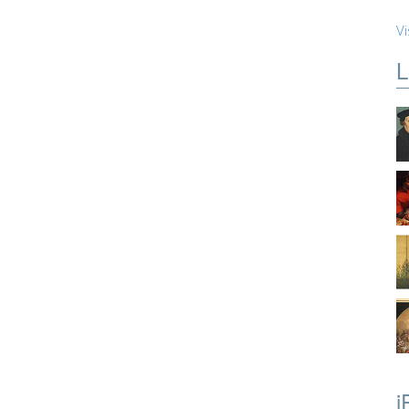
Vi
L
i