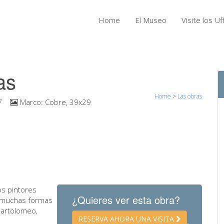
Home
El Museo
Visite los Uff
as
Home
>
Las obras
7
Marco:
Cobre, 39x29
os pintores
¿Quieres ver esta obra?
de muchas formas
Bartolomeo,
RESERVA AHORA UNA VISITA