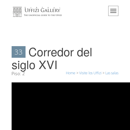
Home
El Museo
Información
Historia
Corredor del
33
Eventos y exposiciones
siglo XVI
Los comentarios de los visitantes
Piso:
2
Home
>
Visite los Uffizi
>
Las salas
Contáctenos
Visite los Uffizi
Reserve ahora
Visita virtual
Las obras
Las salas