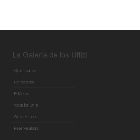
La Galería de los Uffizi
Quién somos
Contáctenos
El Museo
Visite los Uffizi
Otros Museos
Reserve ahora