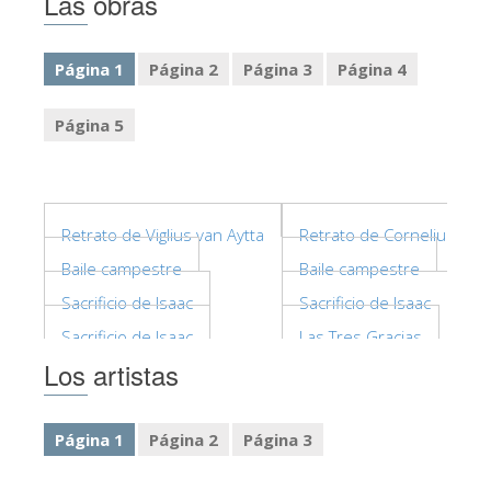
Las obras
La Torre de Arnolfo
Corredor de Vasari
Página 1
Página 2
Página 3
Página 4
Palazzo Vecchio
Página 5
Santa Maria Novella
Santa Croce
Reserve ahora
Retrato de Viglius van Aytta
Retrato de Cornelius Gro
Reserve una visita guiada
Baile campestre
Baile campestre
Sólo billetes con entrada rápida
Sacrificio de Isaac
Sacrificio de Isaac
ES
Sacrificio de Isaac
Las Tres Gracias
ENGLISH
Los artistas
中文
DEUTSCH
Página 1
Página 2
Página 3
FRANÇAIS