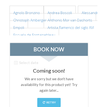
ESPAÑOL
Agnolo Bronzino
Andrea Boscoli
Alessandro Allo
Christoph Amberger
Anthonis Mor van Dashorts
Empoli
Artista flamenco del siglo XVI
Escuela de Fontainebleau