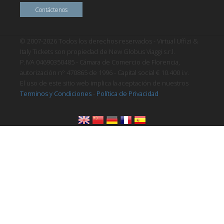
Contáctenos
© 2007-2026 Todos los derechos reservados - Virtual Uffizi &
Italy Tickets son propiedad de New Globus Viaggi s.r.l.
P.IVA 04690350485 - Cámara de Comercio de Florencia,
autorización n° 470865 de 1996 - Capital social € 10.400 i.v.
El uso de este sitio web implica la aceptación de nuestros
Terminos y Condiciones
-
Política de Privacidad