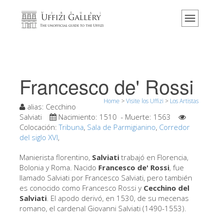
Home
El Museo
Información
Historia
Francesco de' Rossi
Eventos y exposiciones
Home
>
Visite los Uffizi
>
Los Artistas
Los comentarios de los visitantes
alias:
Cecchino
Salviati
Nacimiento:
1510
- Muerte:
1563
Contáctenos
Colocación:
Tribuna
,
Sala de Parmigianino
,
Corredor
del siglo XVI
,
Visite los Uffizi
Manierista florentino,
Salviati
trabajó en Florencia,
Reserve ahora
Bolonia y Roma. Nacido
Francesco de' Rossi
, fue
Visita virtual
llamado Salviati por Francesco Salviati, pero también
es conocido como Francesco Rossi y
Cecchino del
Las obras
Salviati
. El apodo derivó, en 1530, de su mecenas
romano, el cardenal Giovanni Salviati (1490-1553).
Las salas