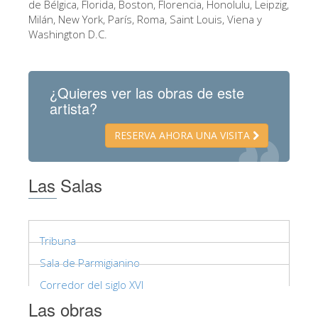
de Bélgica, Florida, Boston, Florencia, Honolulu, Leipzig,
ESPAÑOL
Milán, New York, París, Roma, Saint Louis, Viena y
Washington D.C.
¿Quieres ver las obras de este
artista?
RESERVA AHORA UNA VISITA
Las Salas
Tribuna
Sala de Parmigianino
Corredor del siglo XVI
Las obras