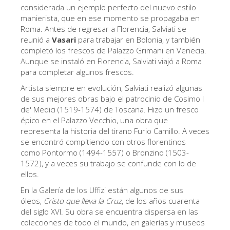
La Torre de Arnolfo
considerada un ejemplo perfecto del nuevo estilo
manierista, que en ese momento se propagaba en
Corredor de Vasari
Roma. Antes de regresar a Florencia, Salviati se
reunió a
Vasari
para trabajar en Bolonia, y también
Palazzo Vecchio
completó los frescos de Palazzo Grimani en Venecia.
Santa Maria Novella
Aunque se instaló en Florencia, Salviati viajó a Roma
para completar algunos frescos.
Santa Croce
Artista siempre en evolución, Salviati realizó algunas
Reserve ahora
de sus mejores obras bajo el patrocinio de Cosimo I
de' Medici (1519-1574) de Toscana. Hizo un fresco
Reserve una visita guiada
épico en el Palazzo Vecchio, una obra que
representa la historia del tirano Furio Camillo. A veces
Sólo billetes con entrada rápida
se encontró compitiendo con otros florentinos
ES
como Pontormo (1494-1557) o Bronzino (1503-
1572), y a veces su trabajo se confunde con lo de
ENGLISH
ellos.
中文
En la Galería de los Uffizi están algunos de sus
óleos,
Cristo que lleva la Cruz
, de los años cuarenta
DEUTSCH
del siglo XVI. Su obra se encuentra dispersa en las
colecciones de todo el mundo, en galerías y museos
FRANÇAIS