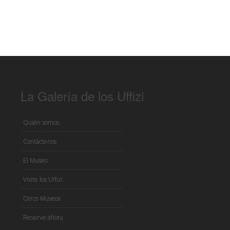
La Galería de los Uffizi
Quién somos
Contáctenos
El Museo
Visite los Uffizi
Otros Museos
Reserve ahora