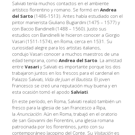
Salviati tenía muchos contactos en el ambiente
Los Artistas
artístico florentino y romano. Se formó en
Andrea
del Sarto
(1486-1513). Antes había estudiado con el
Las nuevas salas
pintor manierista Giuliano Bugiardini (1475 – 1577) y
Otros Museos
con Baccio Bandinelli (1488 – 1560). Justo sus
estudios con Bandinelli le hicieron conocer a Giorgio
Museo del Bargello
Vasari (1511-1574), en Roma, cerca en 1531. Su
curiosidad alegre para los artistas italianos,
Galería de la Academia
condujo Vasari conocer a muchos maestros de una
edad temprana, como
Andrea del Sarto
. La amistad
Galería Palatina
entre
Vasari
y Salviati es importante porque los dos
Capillas de los Medici
trabajaron juntos en los frescos para el cardenal en
Palazzo Salviati,
Vida de Juan el Bautista
. El joven
Museo de San Marcos
Francesco se creó una reputación muy buena y en
esta ocasión tomó el apodo
Salviati
.
Museo Arqueológico
En este período, en Roma, Salviati realizó también un
El Taller de las Piedras Duras
fresco para la iglesia de san Francesco a Ripa,
la
Anunciación
. Aún en Roma, trabajó en el oratorio
Museo Galileo
de san Giovanni dei Fiorentini, una iglesia romana
Jardín de Boboli
patrocinada por los florentinos, junto con su
contemporáneo Jacopino del Conte. Su
Visitación
es