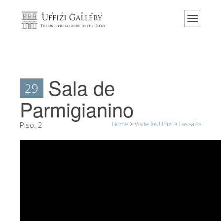
Home
El Museo
Información
Historia
Sala de
29
Eventos y exposiciones
Parmigianino
Los comentarios de los visitantes
Piso:
2
Home
>
Visite los Uffizi
>
Las salas
Contáctenos
Visite los Uffizi
Reserve ahora
Visita virtual
Las obras
Las salas