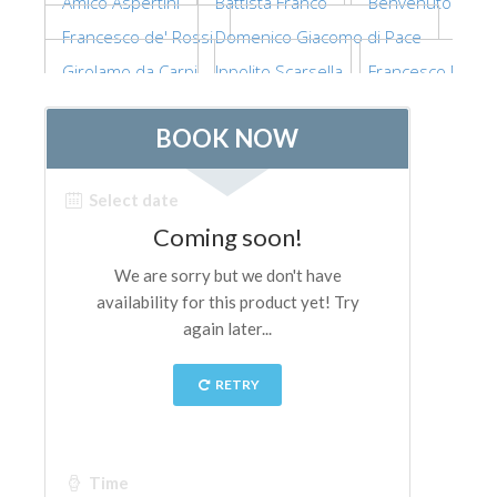
Amico Aspertini
Battista Franco
Benvenuto Tisi
ESPAÑOL
Francesco de' Rossi
Domenico Giacomo di Pace
Girolamo da Carpi
Ippolito Scarsella
Francesco Mazzo