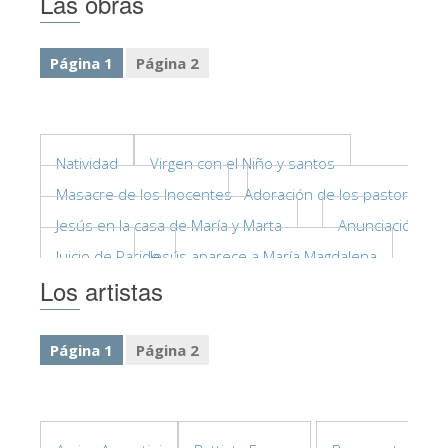
Las obras
La Torre de Arnolfo
Corredor de Vasari
Página 1
Página 2
Palazzo Vecchio
Santa Maria Novella
Santa Croce
Natividad
Virgen con el Niño y santos
Reserve ahora
Masacre de los Inocentes
Adoración de los pastores
Reserve una visita guiada
Jesús en la casa de María y Marta
Anunciación
Juicio de Paride
Jesús aparece a María Magdalena
Sólo billetes con entrada rápida
Los artistas
ES
ENGLISH
Página 1
Página 2
中文
DEUTSCH
FRANÇAIS