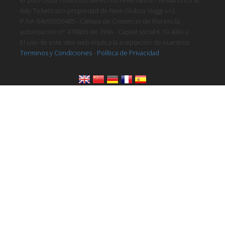
© 2007-2026 Todos los derechos reservados - Virtual Uffizi &
Italy Tickets son propiedad de New Globus Viaggi s.r.l.
P.IVA 04690350485 - Cámara de Comercio de Florencia,
autorización n° 470865 de 1996 - Capital social € 10.400 i.v.
El uso de este sitio web implica la aceptación de nuestros
Terminos y Condiciones
-
Política de Privacidad