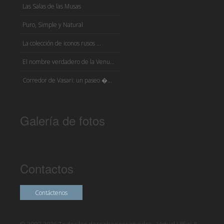
Las Salas de las Musas
Puro, Simple y Natural
La colección de iconos rusos ...
El nombre verdadero de la Venu...
Corredor de Vasari: un paseo �...
Galería de fotos
Contactos
Contáctenos