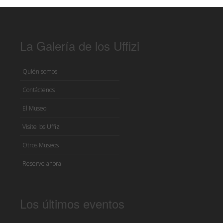
La Galería de los Uffizi
Quién somos
Contáctenos
El Museo
Visite los Uffizi
Otros Museos
Reserve ahora
Los últimos eventos