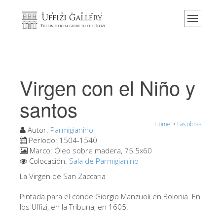
Home
El Museo
Información
Historia
Virgen con el Niño y
Eventos y exposiciones
santos
Los comentarios de los visitantes
Home
>
Las obras
Contáctenos
Autor:
Parmigianino
Período:
1504-1540
Visite los Uffizi
Marco:
Óleo sobre madera, 75.5x60
Colocación:
Sala de Parmigianino
Reserve ahora
La Virgen de San Zaccaria
Visita virtual
Pintada para el conde Giorgio Manzuoli en Bolonia. En
Las obras
los Uffizi, en la Tribuna, en 1605.
Las salas