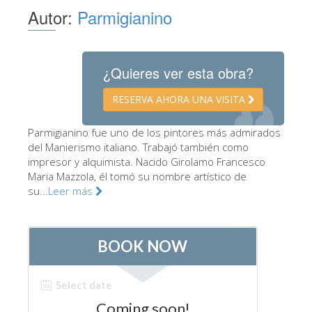
Autor:
Parmigianino
Los Artistas
Las nuevas salas
Otros Museos
¿Quieres ver esta obra?
Museo del Bargello
RESERVA AHORA UNA VISITA
Galería de la Academia
Parmigianino fue uno de los pintores más admirados
Galería Palatina
del Manierismo italiano. Trabajó también como
impresor y alquimista. Nacido Girolamo Francesco
Capillas de los Medici
Maria Mazzola, él tomó su nombre artístico de
su...
Leer más
Museo de San Marcos
Museo Arqueológico
El Taller de las Piedras Duras
Museo Galileo
Jardín de Boboli