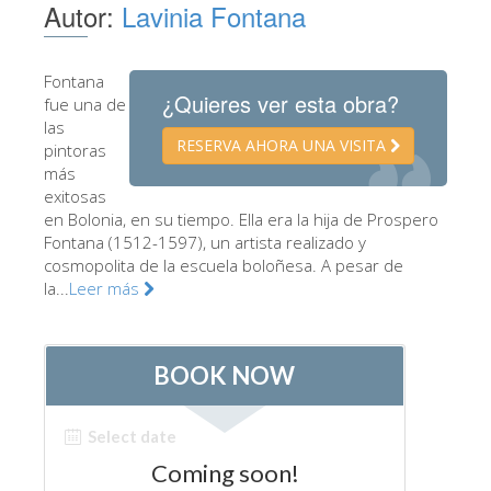
Autor:
Lavinia Fontana
Los Artistas
Las nuevas salas
Fontana
¿Quieres ver esta obra?
Otros Museos
fue una de
las
Museo del Bargello
RESERVA AHORA UNA VISITA
pintoras
más
Galería de la Academia
exitosas
en Bolonia, en su tiempo. Ella era la hija de Prospero
Galería Palatina
Fontana (1512-1597), un artista realizado y
Capillas de los Medici
cosmopolita de la escuela boloñesa. A pesar de
la...
Leer más
Museo de San Marcos
Museo Arqueológico
El Taller de las Piedras Duras
Museo Galileo
Jardín de Boboli