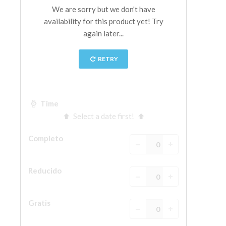
La Torre de Arnolfo
Corredor de Vasari
Palazzo Vecchio
Santa Maria Novella
Santa Croce
Reserve ahora
Reserve una visita guiada
Sólo billetes con entrada rápida
ES
ENGLISH
中文
DEUTSCH
FRANÇAIS