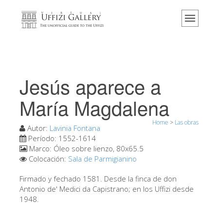
Home
El Museo
Información
Historia
Jesús aparece a
Eventos y exposiciones
María Magdalena
Los comentarios de los visitantes
Home
>
Las obras
Contáctenos
Autor:
Lavinia Fontana
Período:
1552-1614
Visite los Uffizi
Marco:
Óleo sobre lienzo, 80x65.5
Colocación:
Sala de Parmigianino
Reserve ahora
Visita virtual
Firmado y fechado 1581. Desde la finca de don
Antonio de' Medici da Capistrano; en los Uffizi desde
Las obras
1948.
Las salas