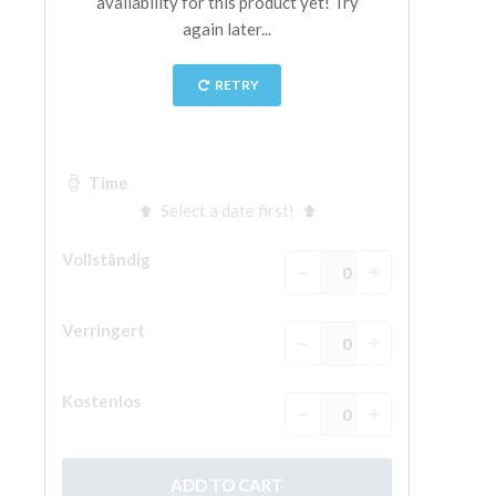
The Arnolfo\'s tower
Vasari Corridor
Palazzo Vecchio
Santa Maria Novella
Santa Croce
Jetzt buchen
Eine Geführte Tour buchen
Only Tickets Fast Track Entrance
DE
ENGLISH
中文
DEUTSCH
FRANÇAIS