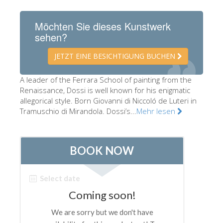
Die Künstler
Möchten Sie dieses Kunstwerk
Neuen Säle
sehen?
Andere Museen
JETZT EINE BESICHTIGUNG BUCHEN
Bargello Museum
A leader of the Ferrara School of painting from the
Galleria Accademia
Renaissance, Dossi is well known for his enigmatic
allegorical style. Born Giovanni di Niccoló de Luteri in
Palatina Galerie
Tramuschio di Mirandola. Dossi’s...
Mehr lesen
Medici Kapelle
San Marco Museum
Archäologisches Museum
Opificio delle Pietre Dure
Museo Galileo
Boboli Gardens