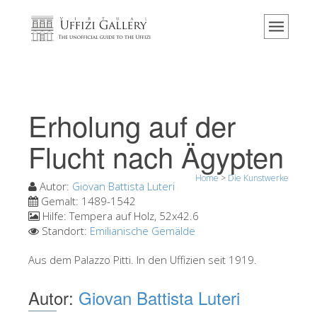
Home
Das Museum
Information
Geschichte
Erholung auf der
Veranstaltungen & Ausstellungen
Flucht nach Ägypten
Besucher Bewertungen
Home
>
Die Kunstwerke
Kontakt
Autor:
Giovan Battista Luteri
Gemalt:
1489-1542
Die Uffizien entdecken
Hilfe:
Tempera auf Holz, 52x42.6
Standort:
Emilianische Gemälde
Jetzt buchen
Virtuelle Tour
Aus dem Palazzo Pitti. In den Uffizien seit 1919.
Die Kunstwerke
Autor:
Giovan Battista Luteri
Die Säle