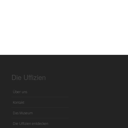
Die Uffizien
Über uns
Kontakt
Das Museum
Die Uffizien entdecken