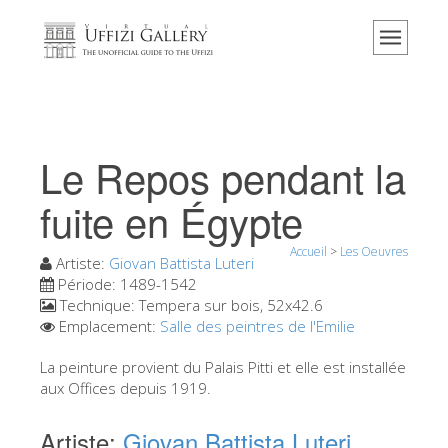
Accueil
Le musée
Renseignements
Histoire
Le Repos pendant la
Événements et expositions
fuite en Égypte
L' avis des visiteurs
Accueil
>
Les Oeuvres
Contact
Artiste:
Giovan Battista Luteri
Période:
1489-1542
Explorer la Galerie
Technique:
Tempera sur bois, 52x42.6
Emplacement:
Salle des peintres de l'Emilie
Réserver
Visite virtuelle
La peinture provient du Palais Pitti et elle est installée
aux Offices depuis 1919.
Les Oeuvres
Artiste:
Giovan Battista Luteri
Les Salles