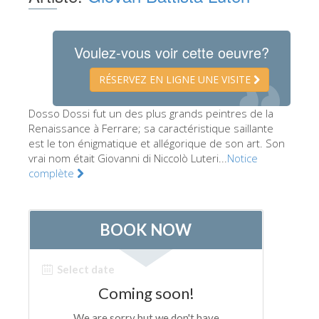
Les Artistes
Les nouvelles salles
Voulez-vous voir cette oeuvre?
Les autres Musées
RÉSERVEZ EN LIGNE UNE VISITE
Le Musée national du Bargello
Dosso Dossi fut un des plus grands peintres de la
Galerie de l'Académie
Renaissance à Ferrare; sa caractéristique saillante
est le ton énigmatique et allégorique de son art. Son
La Galerie Palatine
vrai nom était Giovanni di Niccolò Luteri...
Notice
Les Chapelles Médicis
complète
Le Musée de San Marco
Musée Archéologique
Opificio delle Pietre Dure
Le Musée Galilée
Le Jardin de Boboli