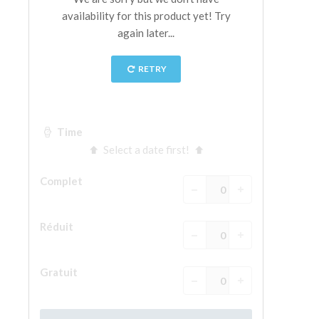
La tour d'Arnolfo
Le Corridor de Vasari
Le Palazzo Vecchio
Santa Maria Novella
la Basilique de Santa Croce
Réserver
Réserver une visite guidée
Les billets coupe-file
FR
ENGLISH
中文
DEUTSCH
FRANÇAIS