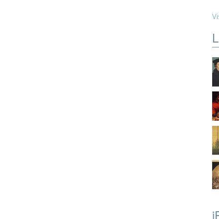
Vi
L
i