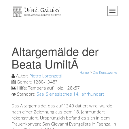
Home
Das Museum
Information
Geschichte
Altargemälde der
Veranstaltungen & Ausstellungen
Beata UmiltÃ
Besucher Bewertungen
Home
>
Die Kunstwerke
Kontakt
Autor:
Pietro Lorenzetti
Gemalt:
1280-1348?
Die Uffizien entdecken
Hilfe:
Tempera auf Holz, 128x57
Standort:
Saal Sienesisches 14. Jahrhundert
Jetzt buchen
Virtuelle Tour
Das Altargemälde, das auf 1340 datiert wird, wurde
nach einer Zeichnung aus dem 18. Jahrhundert
Die Kunstwerke
rekonstruiert. Ursprünglich befand es sich in dem
Frauenkonvent San Giovanni Evangelista in Faenza. In
Die Säle