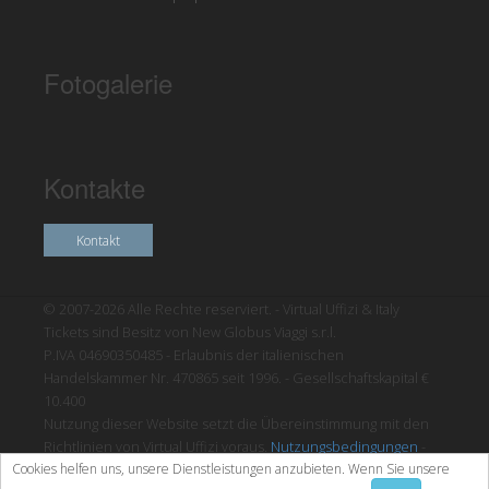
Fotogalerie
Kontakte
Kontakt
© 2007-2026 Alle Rechte reserviert. - Virtual Uffizi & Italy
Tickets sind Besitz von New Globus Viaggi s.r.l.
P.IVA 04690350485 - Erlaubnis der italienischen
Handelskammer Nr. 470865 seit 1996. - Gesellschaftskapital €
10.400
Nutzung dieser Website setzt die Übereinstimmung mit den
Richtlinien von Virtual Uffizi voraus.
Nutzungsbedingungen
-
Cookies helfen uns, unsere Dienstleistungen anzubieten. Wenn Sie unsere
Datenschutzrichtlinien