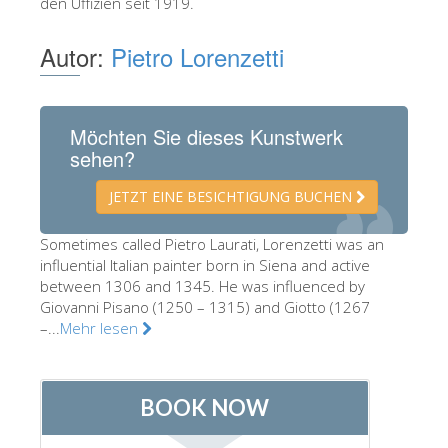
den Uffizien seit 1919.
Die Künstler
Autor:
Pietro Lorenzetti
Neuen Säle
Andere Museen
Bargello Museum
Möchten Sie dieses Kunstwerk
sehen?
Galleria Accademia
JETZT EINE BESICHTIGUNG BUCHEN
Palatina Galerie
Medici Kapelle
Sometimes called Pietro Laurati, Lorenzetti was an
influential Italian painter born in Siena and active
San Marco Museum
between 1306 and 1345. He was influenced by
Giovanni Pisano (1250 – 1315) and Giotto (1267
Archäologisches Museum
–...
Mehr lesen
Opificio delle Pietre Dure
Museo Galileo
Boboli Gardens