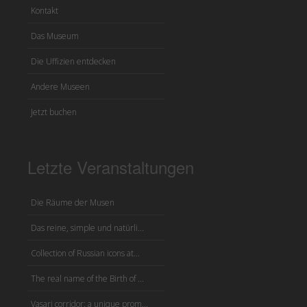
Kontakt
Das Museum
Die Uffizien entdecken
Andere Museen
Jetzt buchen
Letzte Veranstaltungen
Die Räume der Musen
Das reine, simple und natürli...
Collection of Russian icons at...
The real name of the Birth of ...
Vasari corridor: a unique prom...