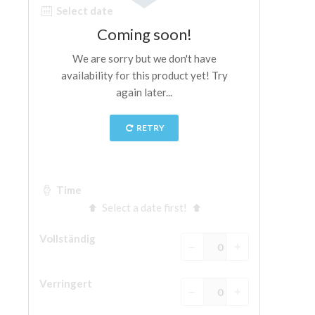
The Arnolfo\'s tower
Vasari Corridor
Palazzo Vecchio
Santa Maria Novella
Santa Croce
Jetzt buchen
Eine Geführte Tour buchen
Only Tickets Fast Track Entrance
DE
ENGLISH
中文
DEUTSCH
FRANÇAIS