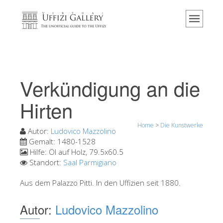
Home
Das Museum
Information
Geschichte
Verkündigung an die
Veranstaltungen & Ausstellungen
Hirten
Besucher Bewertungen
Home
>
Die Kunstwerke
Kontakt
Autor:
Ludovico Mazzolino
Gemalt:
1480-1528
Die Uffizien entdecken
Hilfe:
Öl auf Holz, 79.5x60.5
Standort:
Saal Parmigiano
Jetzt buchen
Virtuelle Tour
Aus dem Palazzo Pitti. In den Uffizien seit 1880.
Die Kunstwerke
Autor:
Ludovico Mazzolino
Die Säle