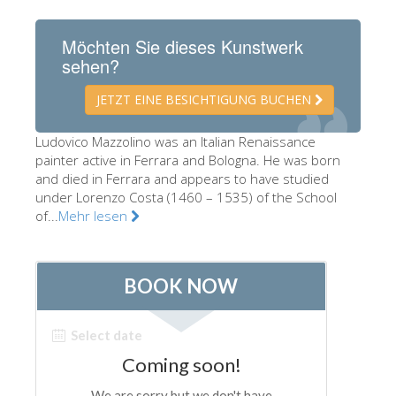
Die Künstler
Möchten Sie dieses Kunstwerk
Neuen Säle
sehen?
Andere Museen
JETZT EINE BESICHTIGUNG BUCHEN
Bargello Museum
Ludovico Mazzolino was an Italian Renaissance
Galleria Accademia
painter active in Ferrara and Bologna. He was born
and died in Ferrara and appears to have studied
Palatina Galerie
under Lorenzo Costa (1460 – 1535) of the School
Medici Kapelle
of...
Mehr lesen
San Marco Museum
Archäologisches Museum
Opificio delle Pietre Dure
Museo Galileo
Boboli Gardens