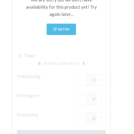
The Arnolfo\'s tower
Vasari Corridor
Palazzo Vecchio
Santa Maria Novella
Santa Croce
Jetzt buchen
Eine Geführte Tour buchen
Only Tickets Fast Track Entrance
DE
ENGLISH
中文
DEUTSCH
FRANÇAIS