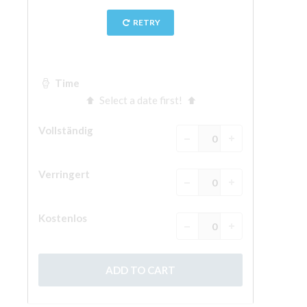
The Arnolfo\'s tower
Vasari Corridor
Palazzo Vecchio
Santa Maria Novella
Santa Croce
Jetzt buchen
Eine Geführte Tour buchen
Only Tickets Fast Track Entrance
DE
ENGLISH
中文
DEUTSCH
FRANÇAIS