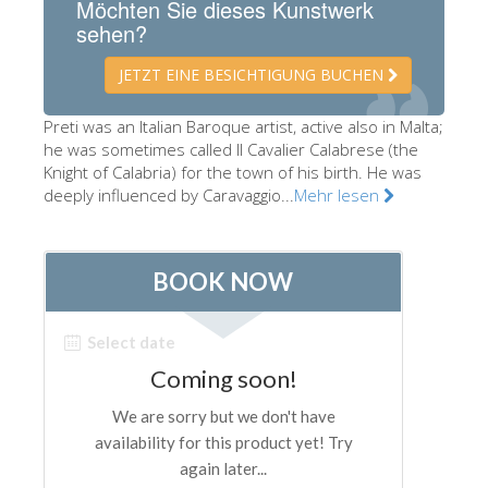
Möchten Sie dieses Kunstwerk
Die Künstler
sehen?
Neuen Säle
JETZT EINE BESICHTIGUNG BUCHEN
Andere Museen
Preti was an Italian Baroque artist, active also in Malta;
Bargello Museum
he was sometimes called Il Cavalier Calabrese (the
Knight of Calabria) for the town of his birth. He was
Galleria Accademia
deeply influenced by Caravaggio...
Mehr lesen
Palatina Galerie
Medici Kapelle
San Marco Museum
Archäologisches Museum
Opificio delle Pietre Dure
Museo Galileo
Boboli Gardens