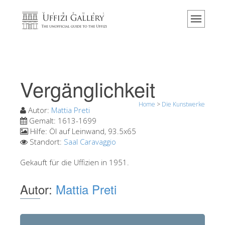
Home
Das Museum
Information
Geschichte
Vergänglichkeit
Veranstaltungen & Ausstellungen
Home
>
Die Kunstwerke
Besucher Bewertungen
Autor:
Mattia Preti
Gemalt:
1613-1699
Kontakt
Hilfe:
Öl auf Leinwand, 93.5x65
Standort:
Saal Caravaggio
Die Uffizien entdecken
Gekauft für die Uffizien in 1951.
Jetzt buchen
Virtuelle Tour
Autor:
Mattia Preti
Die Kunstwerke
Die Säle