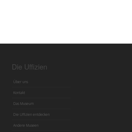
Die Uffizien
Über uns
Kontakt
Das Museum
Die Uffizien entdecken
Andere Museen