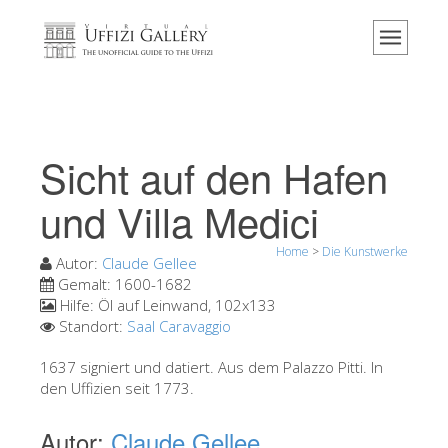
Home
Das Museum
Information
Geschichte
Sicht auf den Hafen
Veranstaltungen & Ausstellungen
und Villa Medici
Besucher Bewertungen
Home
>
Die Kunstwerke
Kontakt
Autor:
Claude Gellee
Gemalt:
1600-1682
Die Uffizien entdecken
Hilfe:
Öl auf Leinwand, 102x133
Standort:
Saal Caravaggio
Jetzt buchen
Virtuelle Tour
1637 signiert und datiert. Aus dem Palazzo Pitti. In
den Uffizien seit 1773.
Die Kunstwerke
Autor:
Claude Gellee
Die Säle