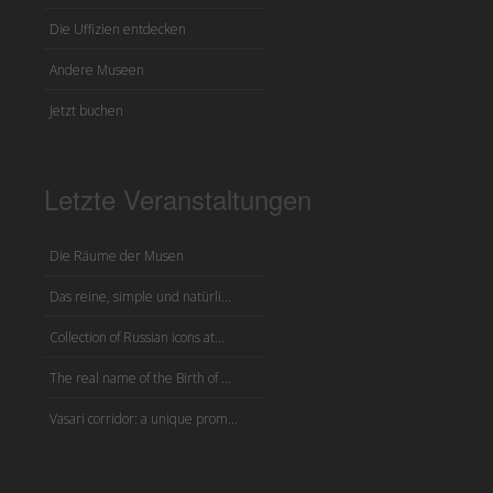
Die Uffizien entdecken
Andere Museen
Jetzt buchen
Letzte Veranstaltungen
Die Räume der Musen
Das reine, simple und natürli...
Collection of Russian icons at...
The real name of the Birth of ...
Vasari corridor: a unique prom...