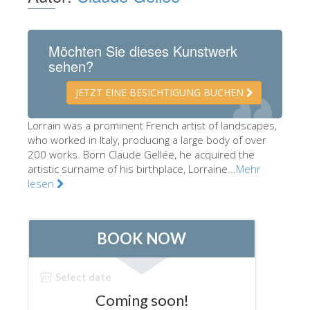
Die Künstler
Neuen Säle
Möchten Sie dieses Kunstwerk
sehen?
Andere Museen
Bargello Museum
JETZT EINE BESICHTIGUNG BUCHEN
Galleria Accademia
Lorrain was a prominent French artist of landscapes,
who worked in Italy, producing a large body of over
Palatina Galerie
200 works. Born Claude Gellée, he acquired the
Medici Kapelle
artistic surname of his birthplace, Lorraine...
Mehr
lesen
San Marco Museum
Archäologisches Museum
Opificio delle Pietre Dure
Museo Galileo
Boboli Gardens