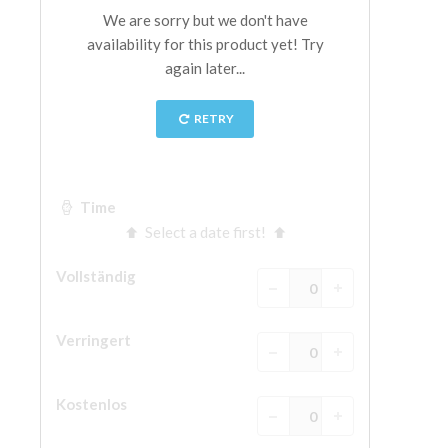
The Arnolfo\'s tower
Vasari Corridor
Palazzo Vecchio
Santa Maria Novella
Santa Croce
Jetzt buchen
Eine Geführte Tour buchen
Only Tickets Fast Track Entrance
DE
ENGLISH
中文
DEUTSCH
FRANÇAIS