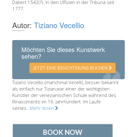
Datiert 1542(?). In den Uffizien in der Tribuna seit
Die Künstler
1777.
Neuen Säle
Autor:
Tiziano Vecellio
Andere Museen
Bargello Museum
Möchten Sie dieses Kunstwerk
Galleria Accademia
sehen?
Palatina Galerie
JETZT EINE BESICHTIGUNG BUCHEN
Medici Kapelle
Tiziano Vecellio (manchmal Vecelli), besser bekannt
San Marco Museum
als einfach nur Tizian,war einer der wichtigsten
Archäologisches Museum
Künstler der venezianischen Schule während des
Rinascimento im 16. Jahrhundert. Im Laufe
Opificio delle Pietre Dure
seines...
Mehr lesen
Museo Galileo
Boboli Gardens