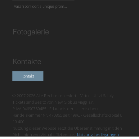
Vasari corridor: a unique prom...
Fotogalerie
Kontakte
Kontakt
© 2007-2026 Alle Rechte reserviert. - Virtual Uffizi & Italy
Tickets sind Besitz von New Globus Viaggi s.r.l.
P.IVA 04690350485 - Erlaubnis der italienischen
Handelskammer Nr. 470865 seit 1996. - Gesellschaftskapital €
10.400
Nutzung dieser Website setzt die Übereinstimmung mit den
Richtlinien von Virtual Uffizi voraus.
Nutzungsbedingungen
-