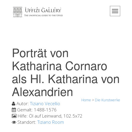
Home
Das Museum
Information
Geschichte
Porträt von
Veranstaltungen & Ausstellungen
Katharina Cornaro
Besucher Bewertungen
als Hl. Katharina von
Kontakt
Alexandrien
Die Uffizien entdecken
Jetzt buchen
Home
>
Die Kunstwerke
Autor:
Tiziano Vecellio
Virtuelle Tour
Gemalt:
1488-1576
Hilfe:
Öl auf Leinwand, 102.5x72
Die Kunstwerke
Standort:
Tiziano Room
Die Säle