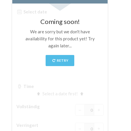
The Arnolfo\'s tower
Vasari Corridor
Palazzo Vecchio
Santa Maria Novella
Santa Croce
Jetzt buchen
Eine Geführte Tour buchen
Only Tickets Fast Track Entrance
DE
ENGLISH
中文
DEUTSCH
FRANÇAIS