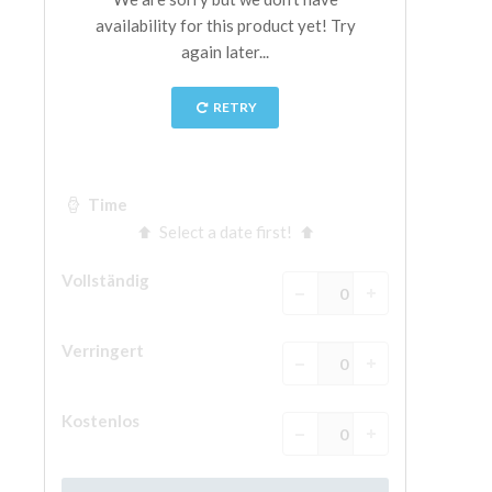
The Arnolfo\'s tower
Vasari Corridor
Palazzo Vecchio
Santa Maria Novella
Santa Croce
Jetzt buchen
Eine Geführte Tour buchen
Only Tickets Fast Track Entrance
DE
ENGLISH
中文
DEUTSCH
FRANÇAIS