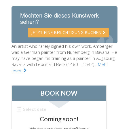
Die Künstler
Möchten Sie dieses Kunstwerk
Neuen Säle
sehen?
Andere Museen
JETZT EINE BESICHTIGUNG BUCHEN
Bargello Museum
An artist who rarely signed his own work, Amberger
Galleria Accademia
was a German painter from Nuremberg in Bavaria. He
may have began his training as a painter in Augsburg,
Palatina Galerie
Bavaria with Leonhard Beck (1480 – 1542)...
Mehr
Medici Kapelle
lesen
San Marco Museum
Archäologisches Museum
Opificio delle Pietre Dure
Museo Galileo
Boboli Gardens