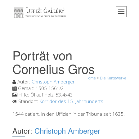
Home
Das Museum
Information
Geschichte
Porträt von
Veranstaltungen & Ausstellungen
Cornelius Gros
Besucher Bewertungen
Home
>
Die Kunstwerke
Kontakt
Autor:
Christoph Amberger
Gemalt:
1505-1561/2
Die Uffizien entdecken
Hilfe:
Öl auf Holz, 53.4x43
Standort:
Korridor des 15. Jahrhunderts
Jetzt buchen
Virtuelle Tour
1544 datiert. In den Uffizien in der Tribuna seit 1635.
Die Kunstwerke
Autor:
Christoph Amberger
Die Säle