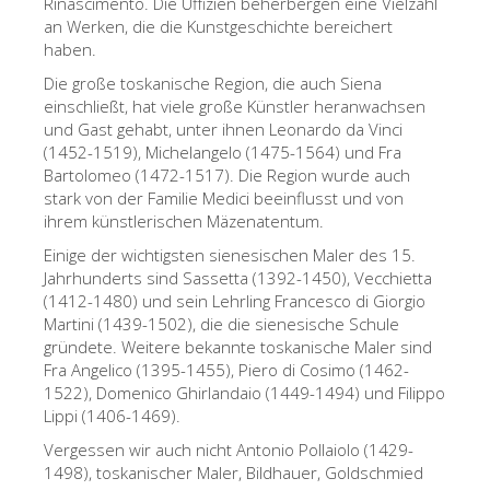
Rinascimento. Die Uffizien beherbergen eine Vielzahl
Die Künstler
an Werken, die die Kunstgeschichte bereichert
haben.
Neuen Säle
Die große toskanische Region, die auch Siena
Andere Museen
einschließt, hat viele große Künstler heranwachsen
und Gast gehabt, unter ihnen Leonardo da Vinci
Bargello Museum
(1452-1519), Michelangelo (1475-1564) und Fra
Bartolomeo (1472-1517). Die Region wurde auch
Galleria Accademia
stark von der Familie Medici beeinflusst und von
ihrem künstlerischen Mäzenatentum.
Palatina Galerie
Einige der wichtigsten sienesischen Maler des 15.
Medici Kapelle
Jahrhunderts sind Sassetta (1392-1450), Vecchietta
San Marco Museum
(1412-1480) und sein Lehrling Francesco di Giorgio
Martini (1439-1502), die die sienesische Schule
Archäologisches Museum
gründete. Weitere bekannte toskanische Maler sind
Fra Angelico (1395-1455), Piero di Cosimo (1462-
Opificio delle Pietre Dure
1522), Domenico Ghirlandaio (1449-1494) und Filippo
Lippi (1406-1469).
Museo Galileo
Vergessen wir auch nicht Antonio Pollaiolo (1429-
Boboli Gardens
1498), toskanischer Maler, Bildhauer, Goldschmied