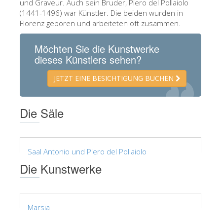
und Graveur. Auch sein Bruder, Piero del Pollaiolo
The Arnolfo\'s tower
(1441-1496) war Künstler. Die beiden wurden in
Vasari Corridor
Florenz geboren und arbeiteten oft zusammen.
Palazzo Vecchio
Möchten Sie die Kunstwerke
Santa Maria Novella
dieses Künstlers sehen?
Santa Croce
JETZT EINE BESICHTIGUNG BUCHEN
Jetzt buchen
Die Säle
Eine Geführte Tour buchen
Only Tickets Fast Track Entrance
DE
Saal Antonio und Piero del Pollaiolo
ENGLISH
Die Kunstwerke
中文
DEUTSCH
Marsia
FRANÇAIS