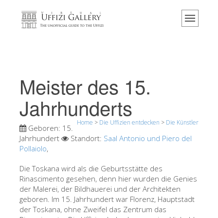
Home
Das Museum
Information
Geschichte
Meister des 15.
Veranstaltungen & Ausstellungen
Jahrhunderts
Besucher Bewertungen
Home
>
Die Uffizien entdecken
>
Die Künstler
Kontakt
Geboren:
15.
Jahrhundert
Standort:
Saal Antonio und Piero del
Die Uffizien entdecken
Pollaiolo
,
Jetzt buchen
Die Toskana wird als die Geburtsstätte des
Virtuelle Tour
Rinascimento gesehen, denn hier wurden die Genies
der Malerei, der Bildhauerei und der Architekten
Die Kunstwerke
geboren. Im 15. Jahrhundert war Florenz, Hauptstadt
der Toskana, ohne Zweifel das Zentrum das
Die Säle