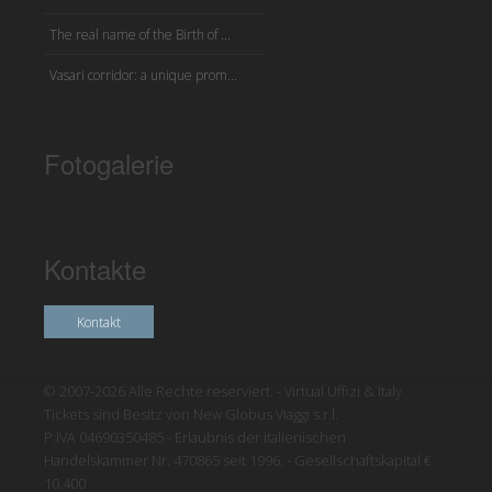
The real name of the Birth of ...
Vasari corridor: a unique prom...
Fotogalerie
Kontakte
Kontakt
© 2007-2026 Alle Rechte reserviert. - Virtual Uffizi & Italy
Tickets sind Besitz von New Globus Viaggi s.r.l.
P.IVA 04690350485 - Erlaubnis der italienischen
Handelskammer Nr. 470865 seit 1996. - Gesellschaftskapital €
10.400