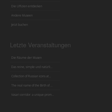
Die Uffizien entdecken
Andere Museen
Jetzt buchen
Letzte Veranstaltungen
Die Räume der Musen
Das reine, simple und natürli...
Collection of Russian icons at...
The real name of the Birth of ...
Vasari corridor: a unique prom...