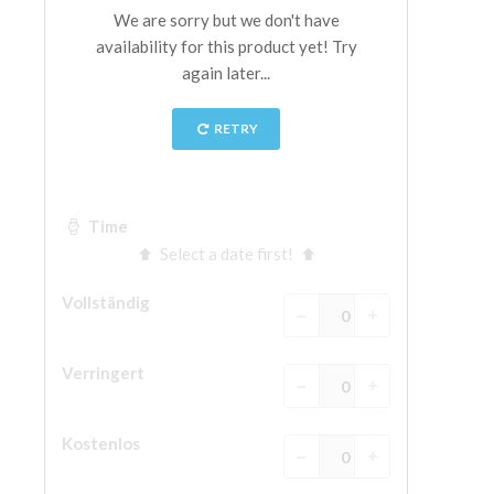
The Arnolfo\'s tower
Vasari Corridor
Palazzo Vecchio
Santa Maria Novella
Santa Croce
Jetzt buchen
Eine Geführte Tour buchen
Only Tickets Fast Track Entrance
DE
ENGLISH
中文
DEUTSCH
FRANÇAIS