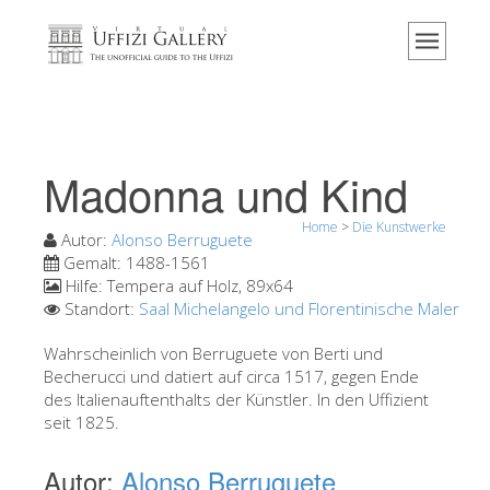
Home
Das Museum
Information
Geschichte
Madonna und Kind
Veranstaltungen & Ausstellungen
Home
>
Die Kunstwerke
Besucher Bewertungen
Autor:
Alonso Berruguete
Gemalt:
1488-1561
Kontakt
Hilfe:
Tempera auf Holz, 89x64
Standort:
Saal Michelangelo und Florentinische Maler
Die Uffizien entdecken
Wahrscheinlich von Berruguete von Berti und
Jetzt buchen
Becherucci und datiert auf circa 1517, gegen Ende
Virtuelle Tour
des Italienauftenthalts der Künstler. In den Uffizient
seit 1825.
Die Kunstwerke
Autor:
Alonso Berruguete
Die Säle