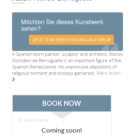
Die Künstler
Neuen Säle
Möchten Sie dieses Kunstwerk
sehen?
Andere Museen
Bargello Museum
JETZT EINE BESICHTIGUNG BUCHEN
Galleria Accademia
A Spanish born painter, sculptor and architect, Alonso
González de Berruguete is an important figure of the
Palatina Galerie
Spanish Renaissance. His expressive depictions of
Medici Kapelle
religious torment and ecstasy garnered...
Mehr lesen
San Marco Museum
Archäologisches Museum
Opificio delle Pietre Dure
Museo Galileo
Boboli Gardens