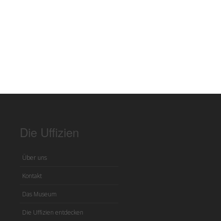
Die Uffizien
Über uns
Kontakt
Das Museum
Die Uffizien entdecken