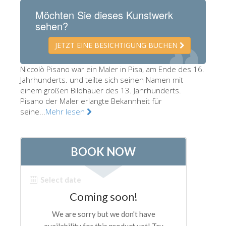
Die Künstler
Möchten Sie dieses Kunstwerk
sehen?
Neuen Säle
JETZT EINE BESICHTIGUNG BUCHEN
Andere Museen
Bargello Museum
Niccolò Pisano war ein Maler in Pisa, am Ende des 16.
Jahrhunderts. und teilte sich seinen Namen mit
Galleria Accademia
einem großen Bildhauer des 13. Jahrhunderts.
Pisano der Maler erlangte Bekannheit für
Palatina Galerie
seine...
Mehr lesen
Medici Kapelle
San Marco Museum
Archäologisches Museum
Opificio delle Pietre Dure
Museo Galileo
Boboli Gardens