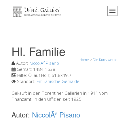
Home
Das Museum
Information
Geschichte
Hl. Familie
Veranstaltungen & Ausstellungen
Home
>
Die Kunstwerke
Besucher Bewertungen
Autor:
NiccolÃ² Pisano
Gemalt:
1484-1538
Kontakt
Hilfe:
Öl auf Holz, 61.8x49.7
Standort:
Emilianische Gemälde
Die Uffizien entdecken
Gekauft in den Florentiner Gallerien in 1911 vom
Jetzt buchen
Finanzamt. In den Uffizien seit 1925.
Virtuelle Tour
Autor:
NiccolÃ² Pisano
Die Kunstwerke
Die Säle