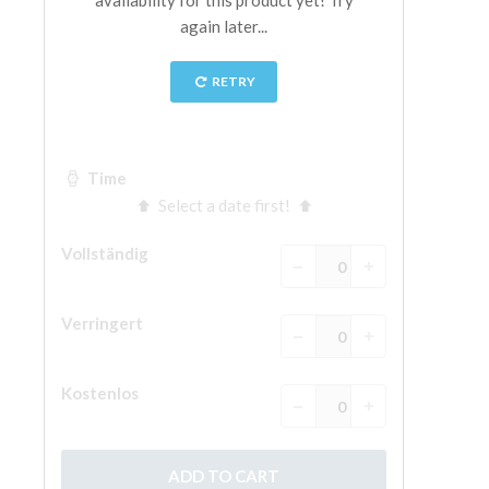
The Arnolfo\'s tower
Vasari Corridor
Palazzo Vecchio
Santa Maria Novella
Santa Croce
Jetzt buchen
Eine Geführte Tour buchen
Only Tickets Fast Track Entrance
DE
ENGLISH
中文
DEUTSCH
FRANÇAIS