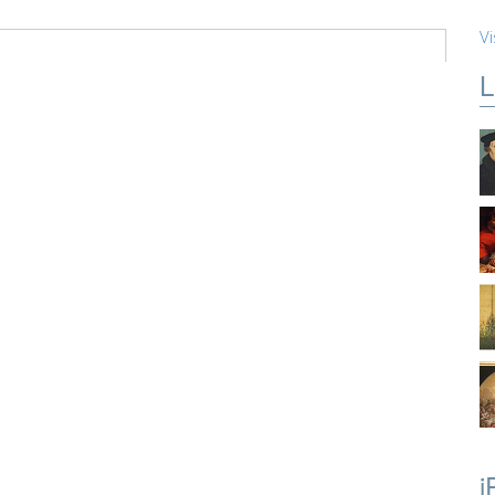
Vi
L
i