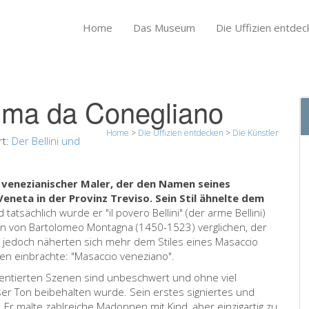
Home
Das Museum
Die Uffizien entdec
Cima da Conegliano
Home
>
Die Uffizien entdecken
>
Die Künstler
rt:
Der Bellini und
 venezianischer Maler, der den Namen seines
eneta in der Provinz Treviso. Sein Stil ähnelte dem
 tatsächlich wurde er "il povero Bellini" (der arme Bellini)
n von Bartolomeo Montagna (1450-1523) verglichen, der
e jedoch näherten sich mehr dem Stiles eines Masaccio
en einbrachte: "Masaccio veneziano".
entierten Szenen sind unbeschwert und ohne viel
ser Ton beibehalten wurde. Sein erstes signiertes und
. Er malte zahlreiche Madonnen mit Kind, aber einzigartig zu