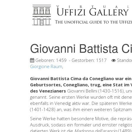
Giovanni Battista 
Geboren:
1459
- Gestorben:
1517
Stando
Giorgione Raum
,
Giovanni Battista Cima da Conegliano war ein
Geburtsortes, Conegliano, trug, eine Stat im V
des Venezianers
Giovanni Bellini (1430-1516), und
genannt. Seine ersten Werke wurden oft mit dene
ebenfalls in Venedig aktiv war. Die späteren Werk
(1401-1428) an, was ihm einen weiteren Spitznam
Seine Werke hatten besondere Motive, die repräs
Ausdruck, sodass ein formaler und ernster religiö
datiertes Werk ist die
Madonna dell'arancio
(1489)