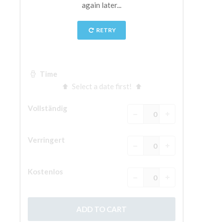
The Arnolfo\'s tower
Vasari Corridor
Palazzo Vecchio
Santa Maria Novella
Santa Croce
Jetzt buchen
Eine Geführte Tour buchen
Only Tickets Fast Track Entrance
DE
ENGLISH
中文
DEUTSCH
FRANÇAIS