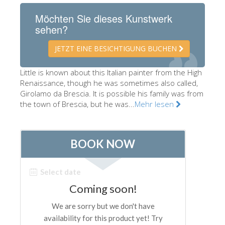
Die Künstler
Möchten Sie dieses Kunstwerk
sehen?
Neuen Säle
Andere Museen
JETZT EINE BESICHTIGUNG BUCHEN
Bargello Museum
Little is known about this Italian painter from the High
Renaissance, though he was sometimes also called,
Galleria Accademia
Girolamo da Brescia. It is possible his family was from
Palatina Galerie
the town of Brescia, but he was...
Mehr lesen
Medici Kapelle
San Marco Museum
Archäologisches Museum
Opificio delle Pietre Dure
Museo Galileo
Boboli Gardens