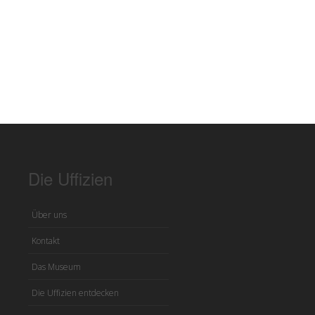
Die Uffizien
Über uns
Kontakt
Das Museum
Die Uffizien entdecken