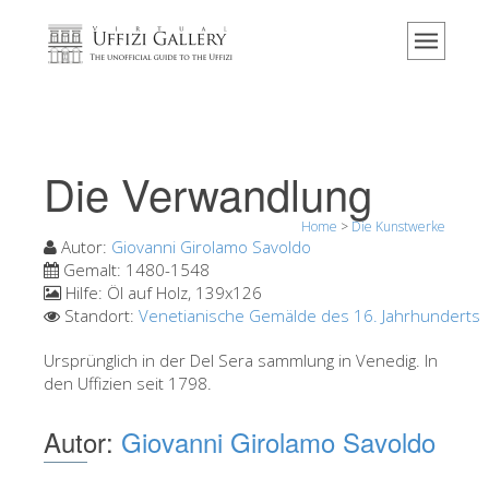
Home
Das Museum
Information
Geschichte
Die Verwandlung
Veranstaltungen & Ausstellungen
Home
>
Die Kunstwerke
Besucher Bewertungen
Autor:
Giovanni Girolamo Savoldo
Gemalt:
1480-1548
Kontakt
Hilfe:
Öl auf Holz, 139x126
Standort:
Venetianische Gemälde des 16. Jahrhunderts
Die Uffizien entdecken
Jetzt buchen
Ursprünglich in der Del Sera sammlung in Venedig. In
den Uffizien seit 1798.
Virtuelle Tour
Autor:
Giovanni Girolamo Savoldo
Die Kunstwerke
Die Säle