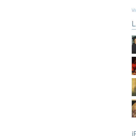
Vi
L
i