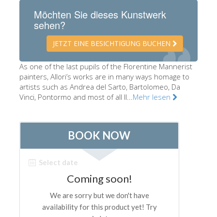
Die Künstler
Möchten Sie dieses Kunstwerk
sehen?
Neuen Säle
JETZT EINE BESICHTIGUNG BUCHEN
Andere Museen
Bargello Museum
As one of the last pupils of the Florentine Mannerist
painters, Allori’s works are in many ways homage to
Galleria Accademia
artists such as Andrea del Sarto, Bartolomeo, Da
Vinci, Pontormo and most of all Il...
Mehr lesen
Palatina Galerie
Medici Kapelle
San Marco Museum
Archäologisches Museum
Opificio delle Pietre Dure
Museo Galileo
Boboli Gardens