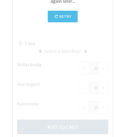
The Arnolfo\'s tower
Vasari Corridor
Palazzo Vecchio
Santa Maria Novella
Santa Croce
Jetzt buchen
Eine Geführte Tour buchen
Only Tickets Fast Track Entrance
DE
ENGLISH
中文
DEUTSCH
FRANÇAIS