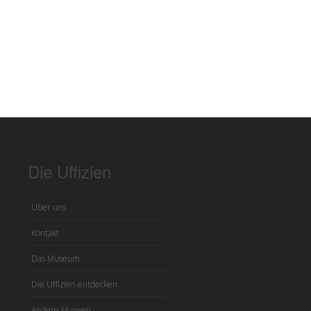
Die Uffizien
Über uns
Kontakt
Das Museum
Die Uffizien entdecken
Andere Museen