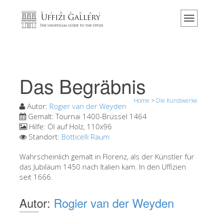
Home
Das Museum
Information
Geschichte
Das Begräbnis
Veranstaltungen & Ausstellungen
Home
>
Die Kunstwerke
Besucher Bewertungen
Autor:
Rogier van der Weyden
Gemalt:
Tournai 1400-Brüssel 1464
Kontakt
Hilfe:
Öl auf Holz, 110x96
Standort:
Botticelli Raum
Die Uffizien entdecken
Wahrscheinlich gemalt in Florenz, als der Künstler für
Jetzt buchen
das Jubiläum 1450 nach Italien kam. In den Uffizien
Virtuelle Tour
seit 1666.
Die Kunstwerke
Autor:
Rogier van der Weyden
Die Säle