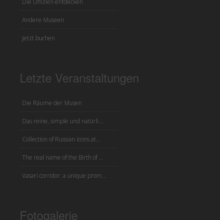
Die Uffizien entdecken
Andere Museen
Jetzt buchen
Letzte Veranstaltungen
Die Räume der Musen
Das reine, simple und natürli...
Collection of Russian icons at...
The real name of the Birth of ...
Vasari corridor: a unique prom...
Fotogalerie