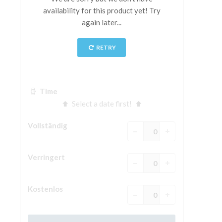
The Arnolfo\'s tower
Vasari Corridor
Palazzo Vecchio
Santa Maria Novella
Santa Croce
Jetzt buchen
Eine Geführte Tour buchen
Only Tickets Fast Track Entrance
DE
ENGLISH
中文
DEUTSCH
FRANÇAIS