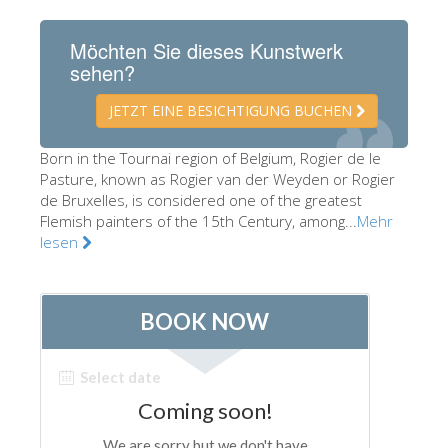
Die Künstler
Möchten Sie dieses Kunstwerk
Neuen Säle
sehen?
Andere Museen
JETZT EINE BESICHTIGUNG BUCHEN
Bargello Museum
Born in the Tournai region of Belgium, Rogier de le
Galleria Accademia
Pasture, known as Rogier van der Weyden or Rogier
de Bruxelles, is considered one of the greatest
Palatina Galerie
Flemish painters of the 15th Century, among...
Mehr
Medici Kapelle
lesen
San Marco Museum
Archäologisches Museum
Opificio delle Pietre Dure
Museo Galileo
Boboli Gardens