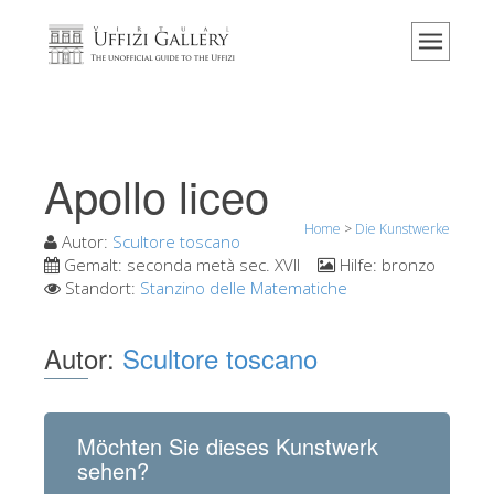
Home
Das Museum
Information
Geschichte
Apollo liceo
Veranstaltungen & Ausstellungen
Home
>
Die Kunstwerke
Besucher Bewertungen
Autor:
Scultore toscano
Gemalt:
seconda metà sec. XVII
Hilfe:
bronzo
Kontakt
Standort:
Stanzino delle Matematiche
Die Uffizien entdecken
Autor:
Scultore toscano
Jetzt buchen
Virtuelle Tour
Die Kunstwerke
Möchten Sie dieses Kunstwerk
sehen?
Die Säle