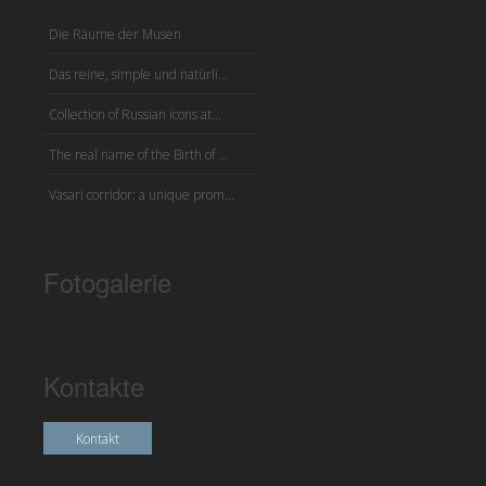
Die Räume der Musen
Das reine, simple und natürli...
Collection of Russian icons at...
The real name of the Birth of ...
Vasari corridor: a unique prom...
Fotogalerie
Kontakte
Kontakt