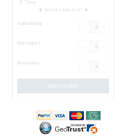
The Arnolfo\'s tower
Vasari Corridor
Palazzo Vecchio
Santa Maria Novella
Santa Croce
Jetzt buchen
Eine Geführte Tour buchen
Only Tickets Fast Track Entrance
DE
ENGLISH
中文
DEUTSCH
FRANÇAIS