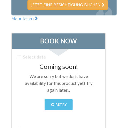
JETZT EINE BESICHTIGUNG BUCHEN
Die Künstler
Neuen Säle
Mehr lesen
Andere Museen
Bargello Museum
Galleria Accademia
Palatina Galerie
Medici Kapelle
San Marco Museum
Archäologisches Museum
Opificio delle Pietre Dure
Museo Galileo
Boboli Gardens