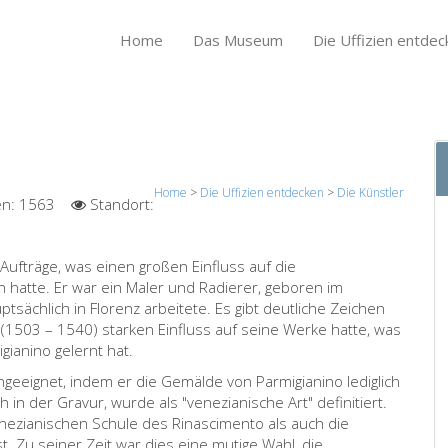
Home
Das Museum
Die Uffizien entdec
Home
>
Die Uffizien entdecken
>
Die Künstler
en:
1563
Standort:
e Aufträge, was einen großen Einfluss auf die
hatte. Er war ein Maler und Radierer, geboren im
tsächlich in Florenz arbeitete. Es gibt deutliche Zeichen
o (1503 – 1540) starken Einfluss auf seine Werke hatte, was
gianino gelernt hat.
ngeeignet, indem er die Gemälde von Parmigianino lediglich
ch in der Gravur, wurde als "venezianische Art" definitiert.
venezianischen Schule des Rinascimento als auch die
 Zu seiner Zeit war dies eine mutige Wahl, die