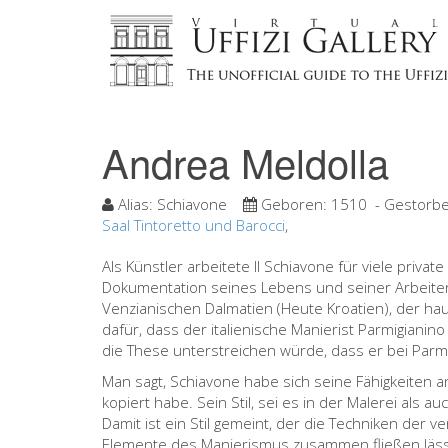
Andrea Meldolla
Alias:
Schiavone
Geboren:
1510
- Gestorb
Saal Tintoretto und Barocci
,
Als Künstler arbeitete Il Schiavone für viele privat
Dokumentation seines Lebens und seiner Arbeiten 
Venzianischen Dalmatien (Heute Kroatien), der haup
dafür, dass der italienische Manierist Parmigianin
die These unterstreichen würde, dass er bei Parmi
Man sagt, Schiavone habe sich seine Fähigkeiten a
kopiert habe. Sein Stil, sei es in der Malerei als au
Damit ist ein Stil gemeint, der die Techniken der 
Elemente des Manierismus zusammen fließen lässt.