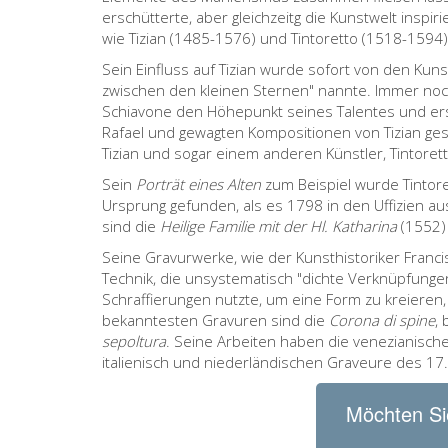
erschütterte, aber gleichzeitg die Kunstwelt inspir
wie Tizian (1485-1576) und Tintoretto (1518-1594)
Sein Einfluss auf Tizian wurde sofort von den Kun
zwischen den kleinen Sternen" nannte. Immer noch
Schiavone den Höhepunkt seines Talentes und ers
Rafael und gewagten Kompositionen von Tizian ges
Tizian und sogar einem anderen Künstler, Tintoret
Sein
Porträt eines Alten
zum Beispiel wurde Tintore
Ursprung gefunden, als es 1798 in den Uffizien
sind die
Heilige Familie mit der Hl. Katharina
(1552)
Seine Gravurwerke, wie der Kunsthistoriker Franci
Technik, die unsystematisch "dichte Verknüpfungen
Schraffierungen nutzte, um eine Form zu kreieren, d
bekanntesten Gravuren sind die
Corona di spine
,
sepoltura
. Seine Arbeiten haben die venezianische
italienisch und niederländischen Graveure des 17.
Möchten Si