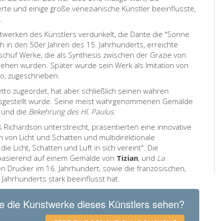
ierte und einige große venezianische Künstler beeinflusste,
.
stwerken des Künstlers verdunkelt, die Dante die "Sonne
 in den 50er Jahren des 15. Jahrhunderts, erreichte
chuf Werke, die als Synthesis zwischen der Grazie von
ehen wurden. Später wurde sein Werk als Imitation von
to, zugeschrieben.
tto zugeordet, hat aber schließlich seinen wahren
 ausgestellt wurde. Seine meist wahrgenommenen Gemälde
 und die
Bekehrung des Hl. Paulus
.
s Richardson unterstreicht, präsentierten eine innovative
 von Licht und Schatten und multidirektionale
ie Licht, Schatten und Luft in sich vereint". Die
 basierend auf einem Gemälde von
Tizian
, und
La
n Drucker im 16. Jahrhundert, sowie die französischen,
 Jahrhunderts stark beeinflusst hat.
e die Kunstwerke dieses Künstlers sehen?