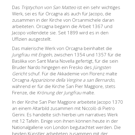
The Arnolfo\'s tower
Das
Triptychon von San Matteo
ist ein sehr wichtiges
Vasari Corridor
Werk, sei es für Orcagna als auch für Jacopo, die
zusammen in der Kirche von Orsanmichele daran
Palazzo Vecchio
arbeiteten. Orcagna begann die Arbeit 1367 und
Jacopo vollendete sie. Seit 1899 wird es in den
Santa Maria Novella
Uffizien ausgestellt.
Santa Croce
Das malerische Werk von Orcagna beinhaltet die
Jungfrau mit Engeln,
zwischen 1354 und 1357 für die
Jetzt buchen
Basilika von Sant Maria Novella gefertigt, für die sein
Eine Geführte Tour buchen
Bruder Nardo hingegen ein Fresko des
Jüngsten
Gericht
schuf. Für die Akkademie von Florenz malte
Only Tickets Fast Track Entrance
Orcagna
Apparizione della Vergine a san Bernardo
,
während er für die Kirche San Pier Maggiore, stets
DE
Firenze, die
Krönung der Jungfrau
malte.
ENGLISH
In der Kirche San Pier Maggiore arbeitete Jacopo 1370
an einem Altarbild zusammen mit Niccolò di Pietro
中文
Gerini. Es handelte sich hierbei um narratives Werk
DEUTSCH
mit 12 Tafeln. Einige von ihnen können heute in der
Nationalgallerie von London begutachtet werden. Die
FRANÇAIS
beiden Künstler arbeiteten zusammen mit der