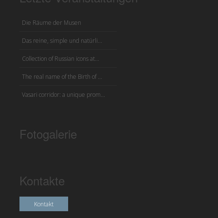
Die Räume der Musen
Das reine, simple und natürli...
Collection of Russian icons at...
The real name of the Birth of ...
Vasari corridor: a unique prom...
Fotogalerie
Kontakte
Kontakt