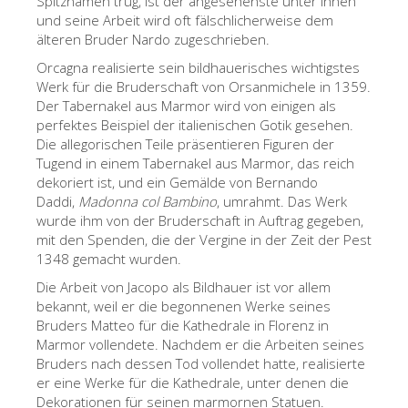
Spitznamen trug, ist der angesehenste unter ihnen
und seine Arbeit wird oft fälschlicherweise dem
Die Künstler
älteren Bruder Nardo zugeschrieben.
Neuen Säle
Orcagna realisierte sein bildhauerisches wichtigstes
Andere Museen
Werk für die Bruderschaft von Orsanmichele in 1359.
Der Tabernakel aus Marmor wird von einigen als
Bargello Museum
perfektes Beispiel der italienischen Gotik gesehen.
Die allegorischen Teile präsentieren Figuren der
Galleria Accademia
Tugend in einem Tabernakel aus Marmor, das reich
dekoriert ist, und ein Gemälde von Bernando
Palatina Galerie
Daddi,
Madonna col Bambino
, umrahmt. Das Werk
Medici Kapelle
wurde ihm von der Bruderschaft in Auftrag gegeben,
mit den Spenden, die der Vergine in der Zeit der Pest
San Marco Museum
1348 gemacht wurden.
Archäologisches Museum
Die Arbeit von Jacopo als Bildhauer ist vor allem
bekannt, weil er die begonnenen Werke seines
Opificio delle Pietre Dure
Bruders Matteo für die Kathedrale in Florenz in
Marmor vollendete. Nachdem er die Arbeiten seines
Museo Galileo
Bruders nach dessen Tod vollendet hatte, realisierte
Boboli Gardens
er eine Werke für die Kathedrale, unter denen die
Dekorationen für seinen marmornen Statuen.