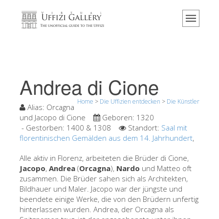
Home
Das Museum
Information
Geschichte
Andrea di Cione
Veranstaltungen & Ausstellungen
Home
>
Die Uffizien entdecken
>
Die Künstler
Besucher Bewertungen
Alias:
Orcagna
und Jacopo di Cione
Geboren:
1320
Kontakt
- Gestorben:
1400 & 1308
Standort:
Saal mit
florentinischen Gemälden aus dem 14. Jahrhundert
,
Die Uffizien entdecken
Alle aktiv in Florenz, arbeiteten die Brüder di Cione,
Jetzt buchen
Jacopo
,
Andrea
(
Orcagna
),
Nardo
und Matteo oft
Virtuelle Tour
zusammen. Die Brüder sahen sich als Architekten,
Bildhauer und Maler. Jacopo war der jüngste und
Die Kunstwerke
beendete einige Werke, die von den Brüdern unfertig
hinterlassen wurden. Andrea, der Orcagna als
Die Säle