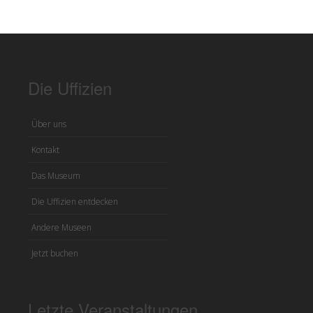
Die Uffizien
Über uns
Kontakt
Das Museum
Die Uffizien entdecken
Andere Museen
Jetzt buchen
Letzte Veranstaltungen