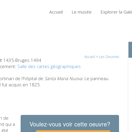
Accueil
Le musée
Explorer la Gale
Accueil
>
Les Oeuvres
dt 1435-Bruges 1494
cement:
Salle des cartes géographiques
rtinari de l'hôpital de
Santa Maria Nuova.
Le panneau
Il fut acquis en 1825.
n de
Voulez-vous voir cette oeuvre?
nd qui a
a été