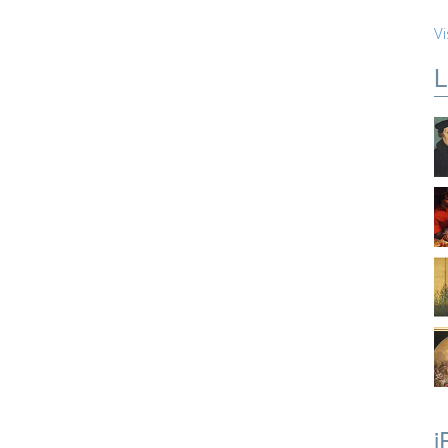
Vi
L
i