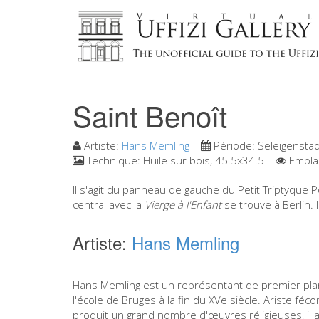
Saint Benoît
Artiste:
Hans Memling
Période:
Seleigensta
Technique:
Huile sur bois, 45.5x34.5
Empla
Il s'agit du panneau de gauche du Petit Triptyque Po
central avec la
Vierge à l'Enfant
se trouve à Berlin. 
Artiste:
Hans Memling
Hans Memling est un représentant de premier pla
l'école de Bruges à la fin du XVe siècle. Ariste féco
produit un grand nombre d'œuvres réligieuses, il 