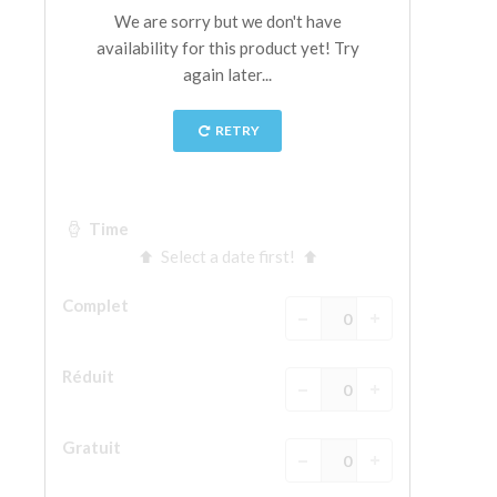
La tour d'Arnolfo
Le Corridor de Vasari
Le Palazzo Vecchio
Santa Maria Novella
la Basilique de Santa Croce
Réserver
Réserver une visite guidée
Les billets coupe-file
FR
ENGLISH
中文
DEUTSCH
FRANÇAIS