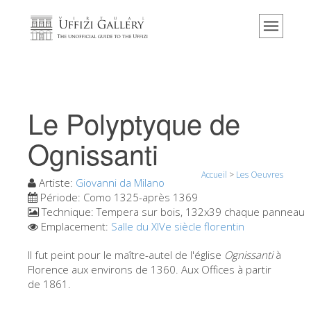
Accueil
Le musée
Renseignements
Histoire
Le Polyptyque de
Événements et expositions
Ognissanti
L' avis des visiteurs
Accueil
>
Les Oeuvres
Contact
Artiste:
Giovanni da Milano
Période:
Como 1325-après 1369
Explorer la Galerie
Technique:
Tempera sur bois, 132x39 chaque panneau
Emplacement:
Salle du XIVe siècle florentin
Réserver
Visite virtuelle
Il fut peint pour le maître-autel de l'église
Ognissanti
à
Florence aux environs de 1360. Aux Offices à partir
Les Oeuvres
de 1861.
Les Salles