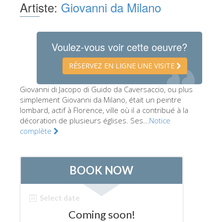
Artiste:
Giovanni da Milano
Les Artistes
Les nouvelles salles
Voulez-vous voir cette oeuvre?
Les autres Musées
Le Musée national du Bargello
RÉSERVEZ EN LIGNE UNE VISITE
Galerie de l'Académie
Giovanni di Jacopo di Guido da Caversaccio, ou plus
simplement Giovanni da Milano, était un peintre
La Galerie Palatine
lombard, actif à Florence, ville où il a contribué à la
Les Chapelles Médicis
décoration de plusieurs églises. Ses...
Notice
complète
Le Musée de San Marco
Musée Archéologique
Opificio delle Pietre Dure
Le Musée Galilée
Le Jardin de Boboli