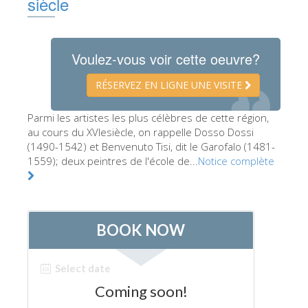
siècle
Les Artistes
Les nouvelles salles
Voulez-vous voir cette oeuvre?
Les autres Musées
RÉSERVEZ EN LIGNE UNE VISITE
Le Musée national du Bargello
Galerie de l'Académie
Parmi les artistes les plus célèbres de cette région,
au cours du XVIesiècle, on rappelle Dosso Dossi
La Galerie Palatine
(1490-1542) et Benvenuto Tisi, dit le Garofalo (1481-
1559); deux peintres de l'école de...
Notice complète
Les Chapelles Médicis
Le Musée de San Marco
Musée Archéologique
Opificio delle Pietre Dure
Le Musée Galilée
Le Jardin de Boboli