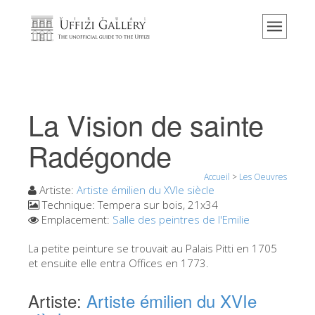
Accueil
Le musée
Renseignements
Histoire
La Vision de sainte
Événements et expositions
Radégonde
L' avis des visiteurs
Accueil
>
Les Oeuvres
Contact
Artiste:
Artiste émilien du XVIe siècle
Explorer la Galerie
Technique:
Tempera sur bois, 21x34
Emplacement:
Salle des peintres de l'Emilie
Réserver
La petite peinture se trouvait au Palais Pitti en 1705
Visite virtuelle
et ensuite elle entra Offices en 1773.
Les Oeuvres
Artiste:
Artiste émilien du XVIe
Les Salles