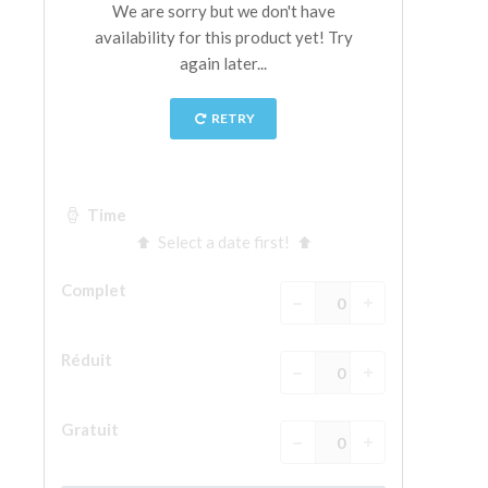
La tour d'Arnolfo
Le Corridor de Vasari
Le Palazzo Vecchio
Santa Maria Novella
la Basilique de Santa Croce
Réserver
Réserver une visite guidée
Les billets coupe-file
FR
ENGLISH
中文
DEUTSCH
FRANÇAIS