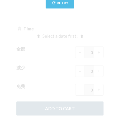
The Arnolfo\'s tower
Vasari Corridor
旧宫
圣母玛利亚
圣十字教堂
现在预定
预约导游
Only Tickets Fast Track Entrance
ZH
ENGLISH
中文
DEUTSCH
FRANÇAIS