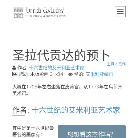
主页
博物馆
信息
历史
圣拉代贡达的预卜
活动 & 展览
主页
>
杰作
游客的评论
作者:
十六世纪的艾米利亚艺术家
帮助:
木板彩画 21x34
坐落:
艾米利亚绘画
联系我们
大概在1705年左右坐落在皮蒂宫。从1773年在乌菲齐
参观乌菲兹
美术馆。
现在预定
作者:
十六世纪的艾米利亚艺术家
虚拟之旅
杰作
其中是第十六世纪最
您想看这杰作吗？
展示室
著名的画家有：