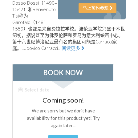
Dosso Dossi（1490–
艺术家
马上预约参观
1542）和Benvenuto
Tisi称为
新展示室厅
Garofalo（1481–
1559）也都是来自费拉拉学校。波伦亚学院兴盛于本世
佛罗伦萨博物馆
纪初，据说甚至为佛罗伦萨和罗马为意大利绘画中心。
巴杰罗美术馆
第十六世纪博洛尼亚最有名的集团可能是Carracci家
庭。Ludovico Carracci...
阅读更多
学院美术馆
巴拉丁画廊
美第奇教堂
圣马可博物馆
考古学博物馆
宝石加工博物馆
伽利略博物馆
Boboli Gardens