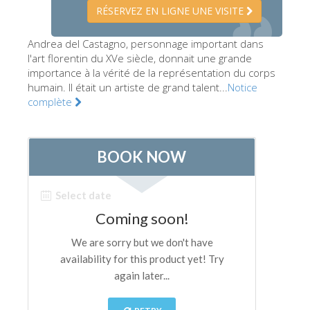
RÉSERVEZ EN LIGNE UNE VISITE
Les Artistes
Les nouvelles salles
Andrea del Castagno, personnage important dans
l'art florentin du XVe siècle, donnait une grande
Les autres Musées
importance à la vérité de la représentation du corps
humain. Il était un artiste de grand talent...
Notice
Le Musée national du Bargello
complète
Galerie de l'Académie
La Galerie Palatine
Les Chapelles Médicis
Le Musée de San Marco
Musée Archéologique
Opificio delle Pietre Dure
Le Musée Galilée
Le Jardin de Boboli