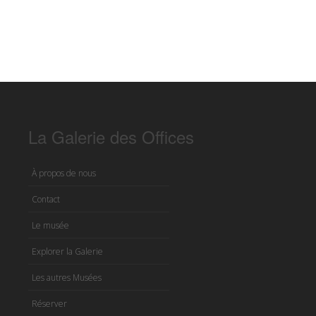
La Galerie des Offices
À propos de nous
Contact
Le musée
Explorer la Galerie
Les autres Musées
Réserver