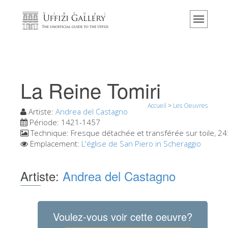
Accueil
Le musée
Renseignements
Histoire
La Reine Tomiri
Événements et expositions
Accueil
>
Les Oeuvres
L' avis des visiteurs
Artiste:
Andrea del Castagno
Période:
1421-1457
Contact
Technique:
Fresque détachée et transférée sur toile, 2
Emplacement:
L'église de San Piero in Scheraggio
Explorer la Galerie
Réserver
Artiste:
Andrea del Castagno
Visite virtuelle
Les Oeuvres
Voulez-vous voir cette oeuvre?
Les Salles