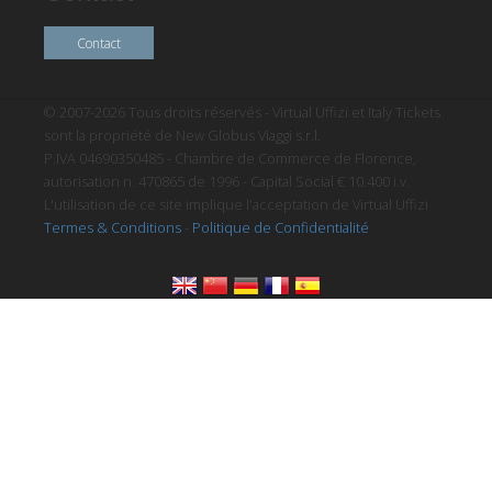
Contact
© 2007-2026 Tous droits réservés - Virtual Uffizi et Italy Tickets
sont la propriété de New Globus Viaggi s.r.l.
P.IVA 04690350485 - Chambre de Commerce de Florence,
autorisation n. 470865 de 1996 - Capital Social € 10.400 i.v.
L'utilisation de ce site implique l'acceptation de Virtual Uffizi
Termes & Conditions
-
Politique de Confidentialité