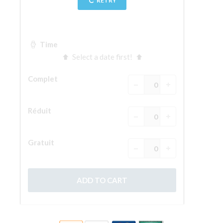
La tour d'Arnolfo
Le Corridor de Vasari
Le Palazzo Vecchio
Santa Maria Novella
la Basilique de Santa Croce
Réserver
Réserver une visite guidée
Les billets coupe-file
FR
ENGLISH
中文
DEUTSCH
FRANÇAIS