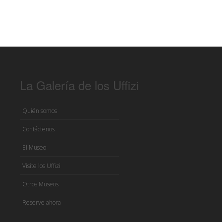
La Galería de los Uffizi
Quién somos
Contáctenos
El Museo
Visite los Uffizi
Otros Museos
Reserve ahora