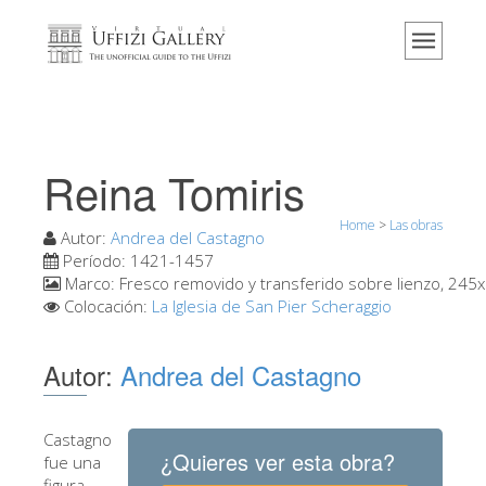
Home
El Museo
Información
Historia
Reina Tomiris
Eventos y exposiciones
Home
>
Las obras
Los comentarios de los visitantes
Autor:
Andrea del Castagno
Período:
1421-1457
Contáctenos
Marco:
Fresco removido y transferido sobre lienzo, 245
Colocación:
La Iglesia de San Pier Scheraggio
Visite los Uffizi
Reserve ahora
Autor:
Andrea del Castagno
Visita virtual
Las obras
Castagno
¿Quieres ver esta obra?
fue una
Las salas
figura