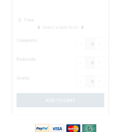
La Torre de Arnolfo
Corredor de Vasari
Palazzo Vecchio
Santa Maria Novella
Santa Croce
Reserve ahora
Reserve una visita guiada
Sólo billetes con entrada rápida
ES
ENGLISH
中文
DEUTSCH
FRANÇAIS