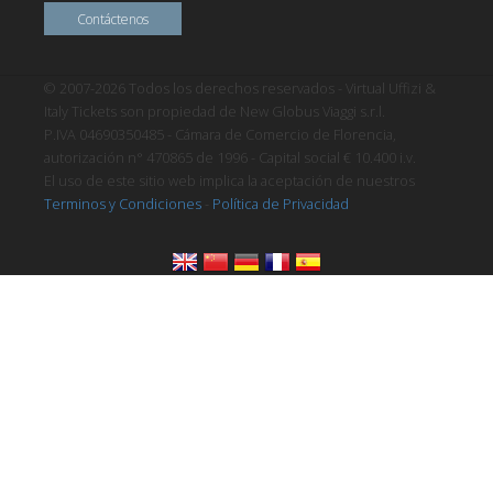
Contáctenos
© 2007-2026 Todos los derechos reservados - Virtual Uffizi &
Italy Tickets son propiedad de New Globus Viaggi s.r.l.
P.IVA 04690350485 - Cámara de Comercio de Florencia,
autorización n° 470865 de 1996 - Capital social € 10.400 i.v.
El uso de este sitio web implica la aceptación de nuestros
Terminos y Condiciones
-
Política de Privacidad