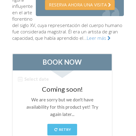
RESERVA AHORA UNA VISITA
influyente
Los Artistas
en el arte
Las nuevas salas
florentino
del siglo XV, cuya representación del cuerpo humano
Otros Museos
fue considerada magistral. Él era un artista de gran
capacidad, que había aprendido el...
Leer más
Museo del Bargello
Galería de la Academia
Galería Palatina
Capillas de los Medici
Museo de San Marcos
Museo Arqueológico
El Taller de las Piedras Duras
Museo Galileo
Jardín de Boboli