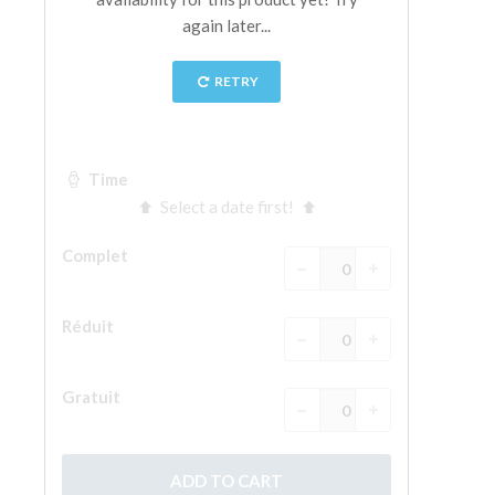
La tour d'Arnolfo
Le Corridor de Vasari
Le Palazzo Vecchio
Santa Maria Novella
la Basilique de Santa Croce
Réserver
Réserver une visite guidée
Les billets coupe-file
FR
ENGLISH
中文
DEUTSCH
FRANÇAIS