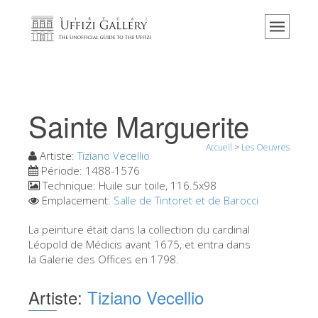
Accueil
Le musée
Renseignements
Histoire
Sainte Marguerite
Événements et expositions
Accueil
>
Les Oeuvres
L' avis des visiteurs
Artiste:
Tiziano Vecellio
Période:
1488-1576
Contact
Technique:
Huile sur toile, 116.5x98
Emplacement:
Salle de Tintoret et de Barocci
Explorer la Galerie
La peinture était dans la collection du cardinal
Réserver
Léopold de Médicis avant 1675, et entra dans
Visite virtuelle
la Galerie des Offices en 1798.
Les Oeuvres
Artiste:
Tiziano Vecellio
Les Salles