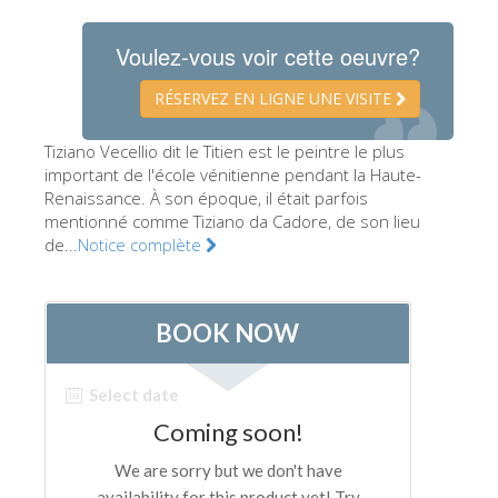
Les Artistes
Voulez-vous voir cette oeuvre?
Les nouvelles salles
RÉSERVEZ EN LIGNE UNE VISITE
Les autres Musées
Le Musée national du Bargello
Tiziano Vecellio dit le Titien est le peintre le plus
important de l'école vénitienne pendant la Haute-
Galerie de l'Académie
Renaissance. À son époque, il était parfois
mentionné comme Tiziano da Cadore, de son lieu
La Galerie Palatine
de...
Notice complète
Les Chapelles Médicis
Le Musée de San Marco
Musée Archéologique
Opificio delle Pietre Dure
Le Musée Galilée
Le Jardin de Boboli