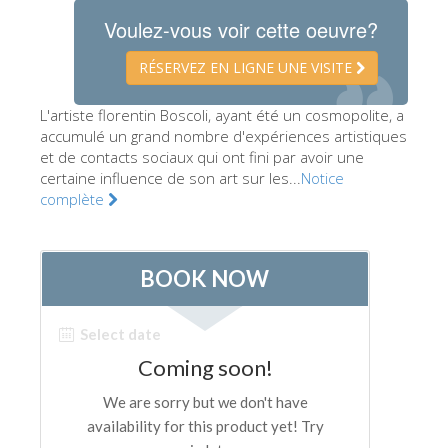
Les Artistes
Voulez-vous voir cette oeuvre?
Les nouvelles salles
RÉSERVEZ EN LIGNE UNE VISITE
Les autres Musées
L'artiste florentin Boscoli, ayant été un cosmopolite, a
Le Musée national du Bargello
accumulé un grand nombre d'expériences artistiques
et de contacts sociaux qui ont fini par avoir une
Galerie de l'Académie
certaine influence de son art sur les...
Notice
complète
La Galerie Palatine
Les Chapelles Médicis
Le Musée de San Marco
Musée Archéologique
Opificio delle Pietre Dure
Le Musée Galilée
Le Jardin de Boboli