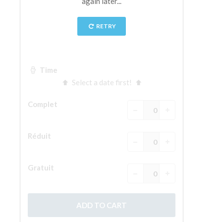
La tour d'Arnolfo
Le Corridor de Vasari
Le Palazzo Vecchio
Santa Maria Novella
la Basilique de Santa Croce
Réserver
Réserver une visite guidée
Les billets coupe-file
FR
ENGLISH
中文
DEUTSCH
FRANÇAIS