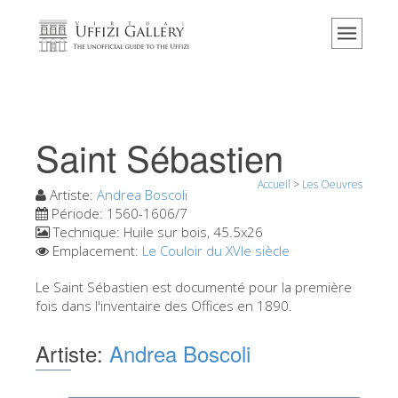
Accueil
Le musée
Renseignements
Histoire
Saint Sébastien
Événements et expositions
Accueil
>
Les Oeuvres
L' avis des visiteurs
Artiste:
Andrea Boscoli
Période:
1560-1606/7
Contact
Technique:
Huile sur bois, 45.5x26
Emplacement:
Le Couloir du XVIe siècle
Explorer la Galerie
Le Saint Sébastien est documenté pour la première
Réserver
fois dans l'inventaire des Offices en 1890.
Visite virtuelle
Artiste:
Andrea Boscoli
Les Oeuvres
Les Salles