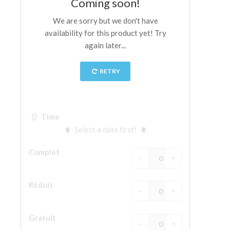
La tour d'Arnolfo
Le Corridor de Vasari
Le Palazzo Vecchio
Santa Maria Novella
la Basilique de Santa Croce
Réserver
Réserver une visite guidée
Les billets coupe-file
FR
ENGLISH
中文
DEUTSCH
FRANÇAIS