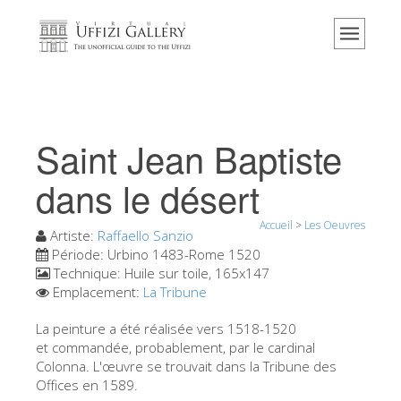
Accueil
Le musée
Renseignements
Histoire
Saint Jean Baptiste
Événements et expositions
dans le désert
L' avis des visiteurs
Accueil
>
Les Oeuvres
Contact
Artiste:
Raffaello Sanzio
Période:
Urbino 1483-Rome 1520
Explorer la Galerie
Technique:
Huile sur toile, 165x147
Emplacement:
La Tribune
Réserver
Visite virtuelle
La peinture a été réalisée vers 1518-1520
et commandée, probablement, par le cardinal
Les Oeuvres
Colonna. L'œuvre se trouvait dans la Tribune des
Offices en 1589.
Les Salles