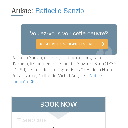
Les Artistes
Artiste:
Raffaello Sanzio
Les nouvelles salles
Les autres Musées
Voulez-vous voir cette oeuvre?
Le Musée national du Bargello
RÉSERVEZ EN LIGNE UNE VISITE
Galerie de l'Académie
Raffaello Sanzio, en français Raphaël, originaire
La Galerie Palatine
d'Urbino, fils du peintre et poète Giovanni Santi (1435
Les Chapelles Médicis
– 1494), est un des trois grands maîtres de la Haute-
Renaissance, à côté de Michel-Ange et...
Notice
Le Musée de San Marco
complète
Musée Archéologique
Opificio delle Pietre Dure
Le Musée Galilée
Le Jardin de Boboli