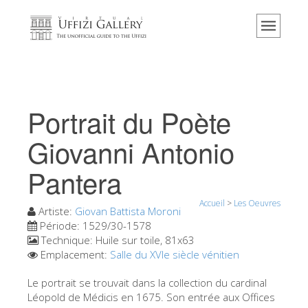
Accueil
Le musée
Renseignements
Histoire
Portrait du Poète
Événements et expositions
Giovanni Antonio
L' avis des visiteurs
Pantera
Contact
Explorer la Galerie
Accueil
>
Les Oeuvres
Artiste:
Giovan Battista Moroni
Réserver
Période:
1529/30-1578
Technique:
Huile sur toile, 81x63
Visite virtuelle
Emplacement:
Salle du XVIe siècle vénitien
Les Oeuvres
Le portrait se trouvait dans la collection du cardinal
Léopold de Médicis en 1675. Son entrée aux Offices
Les Salles