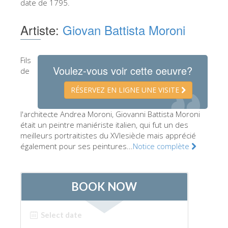
date de 1795.
Les Artistes
Artiste:
Giovan Battista Moroni
Les nouvelles salles
Les autres Musées
Fils
Le Musée national du Bargello
Voulez-vous voir cette oeuvre?
de
Galerie de l'Académie
RÉSERVEZ EN LIGNE UNE VISITE
La Galerie Palatine
l'architecte Andrea Moroni, Giovanni Battista Moroni
Les Chapelles Médicis
était un peintre maniériste italien, qui fut un des
meilleurs portraitistes du XVIesiècle mais apprécié
Le Musée de San Marco
également pour ses peintures...
Notice complète
Musée Archéologique
Opificio delle Pietre Dure
Le Musée Galilée
Le Jardin de Boboli