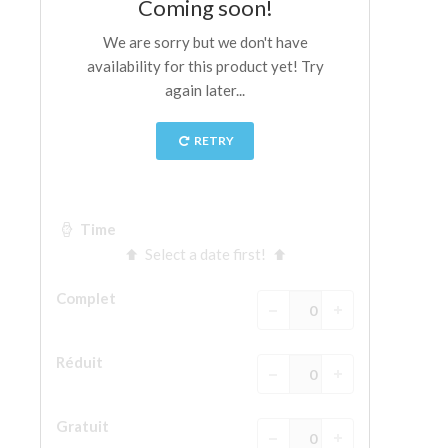
La tour d'Arnolfo
Le Corridor de Vasari
Le Palazzo Vecchio
Santa Maria Novella
la Basilique de Santa Croce
Réserver
Réserver une visite guidée
Les billets coupe-file
FR
ENGLISH
中文
DEUTSCH
FRANÇAIS