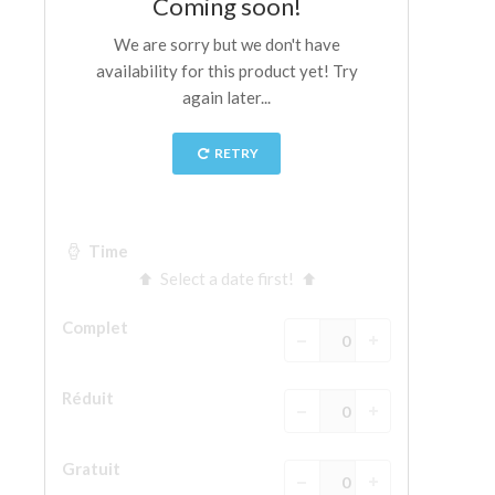
La tour d'Arnolfo
Le Corridor de Vasari
Le Palazzo Vecchio
Santa Maria Novella
la Basilique de Santa Croce
Réserver
Réserver une visite guidée
Les billets coupe-file
FR
ENGLISH
中文
DEUTSCH
FRANÇAIS