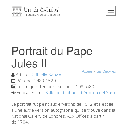
Accueil
Le musée
Renseignements
Histoire
Portrait du Pape
Événements et expositions
Jules II
L' avis des visiteurs
Accueil
>
Les Oeuvres
Contact
Artiste:
Raffaello Sanzio
Période:
1483-1520
Explorer la Galerie
Technique:
Tempera sur bois, 108.5x80
Emplacement:
Salle de Raphaël et Andrea del Sarto
Réserver
Visite virtuelle
Le portrait fut peint aux environs de 1512 et il est lié
à une autre version autographe qui se trouve dans la
Les Oeuvres
National Gallery de Londres. Aux Offices à partir
de 1704.
Les Salles