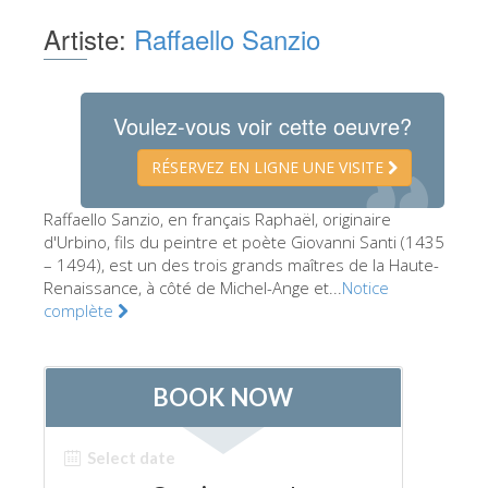
Les Artistes
Artiste:
Raffaello Sanzio
Les nouvelles salles
Les autres Musées
Voulez-vous voir cette oeuvre?
Le Musée national du Bargello
RÉSERVEZ EN LIGNE UNE VISITE
Galerie de l'Académie
Raffaello Sanzio, en français Raphaël, originaire
La Galerie Palatine
d'Urbino, fils du peintre et poète Giovanni Santi (1435
Les Chapelles Médicis
– 1494), est un des trois grands maîtres de la Haute-
Renaissance, à côté de Michel-Ange et...
Notice
Le Musée de San Marco
complète
Musée Archéologique
Opificio delle Pietre Dure
Le Musée Galilée
Le Jardin de Boboli