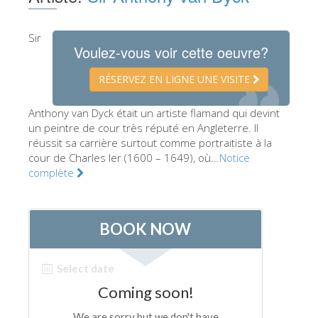
Les Artistes
Sir
Les nouvelles salles
Voulez-vous voir cette oeuvre?
Les autres Musées
RÉSERVEZ EN LIGNE UNE VISITE
Le Musée national du Bargello
Anthony van Dyck était un artiste flamand qui devint
Galerie de l'Académie
un peintre de cour très réputé en Angleterre. Il
réussit sa carrière surtout comme portraitiste à la
La Galerie Palatine
cour de Charles Ier (1600 – 1649), où...
Notice
Les Chapelles Médicis
complète
Le Musée de San Marco
Musée Archéologique
Opificio delle Pietre Dure
Le Musée Galilée
Le Jardin de Boboli