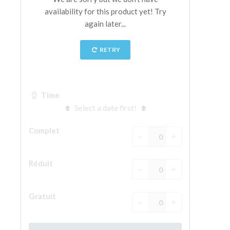
La tour d'Arnolfo
Le Corridor de Vasari
Le Palazzo Vecchio
Santa Maria Novella
la Basilique de Santa Croce
Réserver
Réserver une visite guidée
Les billets coupe-file
FR
ENGLISH
中文
DEUTSCH
FRANÇAIS