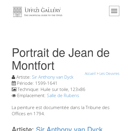
Accueil
Le musée
Renseignements
Histoire
Portrait de Jean de
Événements et expositions
Montfort
L' avis des visiteurs
Accueil
>
Les Oeuvres
Contact
Artiste:
Sir Anthony van Dyck
Période:
1599-1641
Explorer la Galerie
Technique:
Huile sur toile, 123x86
Emplacement:
Salle de Rubens
Réserver
Visite virtuelle
La peinture est documentée dans la Tribune des
Offices en 1794.
Les Oeuvres
Artiste:
Sir Anthony van Dyck
Les Salles