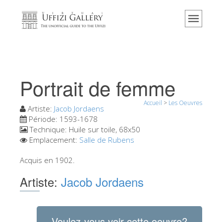
Accueil
Le musée
Renseignements
Histoire
Portrait de femme
Événements et expositions
Accueil
>
Les Oeuvres
L' avis des visiteurs
Artiste:
Jacob Jordaens
Période:
1593-1678
Contact
Technique:
Huile sur toile, 68x50
Emplacement:
Salle de Rubens
Explorer la Galerie
Acquis en 1902.
Réserver
Artiste:
Jacob Jordaens
Visite virtuelle
Les Oeuvres
Les Salles
Voulez-vous voir cette oeuvre?