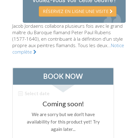
Les Artistes
RÉSERVEZ EN LIGNE UNE VISITE
Les nouvelles salles
Jacob Jordaens collabora plusieurs fois avec le grand
Les autres Musées
maître du Baroque flamand Peter Paul Rubens
(1577-1640), en contribuant à la définition d'un style
Le Musée national du Bargello
propre aux peintres flamands. Tous les deux...
Notice
Galerie de l'Académie
complète
La Galerie Palatine
Les Chapelles Médicis
Le Musée de San Marco
Musée Archéologique
Opificio delle Pietre Dure
Le Musée Galilée
Le Jardin de Boboli