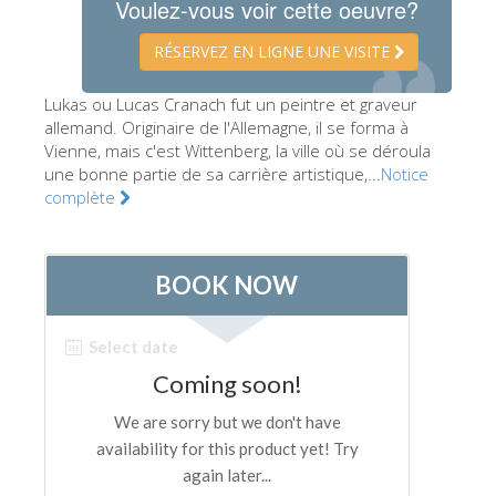
Voulez-vous voir cette oeuvre?
Les Artistes
RÉSERVEZ EN LIGNE UNE VISITE
Les nouvelles salles
Lukas ou Lucas Cranach fut un peintre et graveur
Les autres Musées
allemand. Originaire de l'Allemagne, il se forma à
Le Musée national du Bargello
Vienne, mais c'est Wittenberg, la ville où se déroula
une bonne partie de sa carrière artistique,...
Notice
Galerie de l'Académie
complète
La Galerie Palatine
Les Chapelles Médicis
Le Musée de San Marco
Musée Archéologique
Opificio delle Pietre Dure
Le Musée Galilée
Le Jardin de Boboli