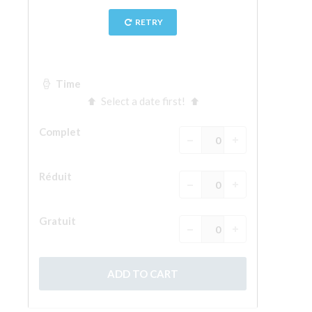
La tour d'Arnolfo
Le Corridor de Vasari
Le Palazzo Vecchio
Santa Maria Novella
la Basilique de Santa Croce
Réserver
Réserver une visite guidée
Les billets coupe-file
FR
ENGLISH
中文
DEUTSCH
FRANÇAIS