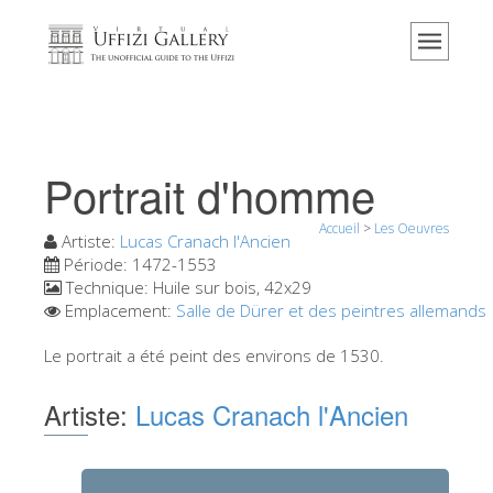
Accueil
Le musée
Renseignements
Histoire
Portrait d'homme
Événements et expositions
Accueil
>
Les Oeuvres
L' avis des visiteurs
Artiste:
Lucas Cranach l'Ancien
Période:
1472-1553
Contact
Technique:
Huile sur bois, 42x29
Emplacement:
Salle de Dürer et des peintres allemands
Explorer la Galerie
Le portrait a été peint des environs de 1530.
Réserver
Visite virtuelle
Artiste:
Lucas Cranach l'Ancien
Les Oeuvres
Les Salles