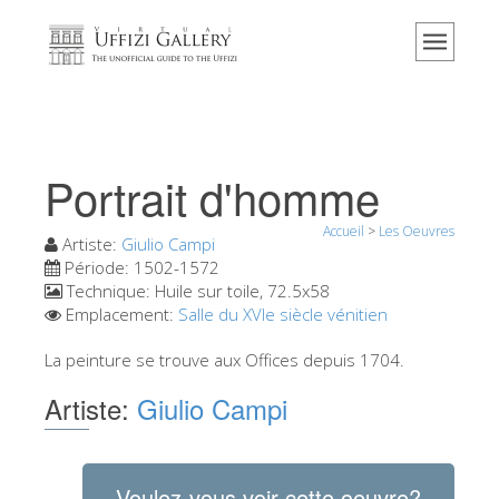
Accueil
Le musée
Renseignements
Histoire
Portrait d'homme
Événements et expositions
Accueil
>
Les Oeuvres
L' avis des visiteurs
Artiste:
Giulio Campi
Période:
1502-1572
Contact
Technique:
Huile sur toile, 72.5x58
Emplacement:
Salle du XVIe siècle vénitien
Explorer la Galerie
La peinture se trouve aux Offices depuis 1704.
Réserver
Artiste:
Giulio Campi
Visite virtuelle
Les Oeuvres
Les Salles
Voulez-vous voir cette oeuvre?