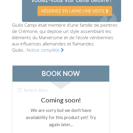
Les Artistes
RÉSERVEZ EN LIGNE UNE VISITE
Les nouvelles salles
Giulio Campi était membre d'une famille de peintres
Les autres Musées
de Crémone, qui deploie un style assemblant les
éléments du Maniérisme et de l'école vénitiennes
Le Musée national du Bargello
aux influences allemandes et flamandes.
Galerie de l'Académie
Giulio...
Notice complète
La Galerie Palatine
Les Chapelles Médicis
Le Musée de San Marco
Musée Archéologique
Opificio delle Pietre Dure
Le Musée Galilée
Le Jardin de Boboli