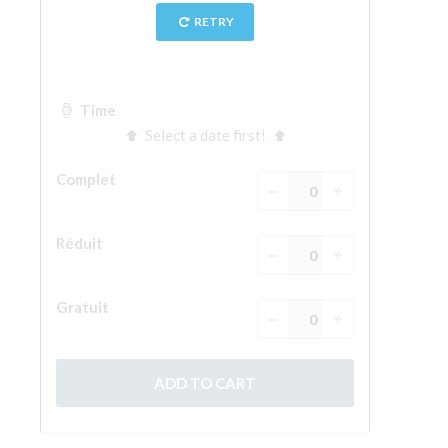
La tour d'Arnolfo
Le Corridor de Vasari
Le Palazzo Vecchio
Santa Maria Novella
la Basilique de Santa Croce
Réserver
Réserver une visite guidée
Les billets coupe-file
FR
ENGLISH
中文
DEUTSCH
FRANÇAIS